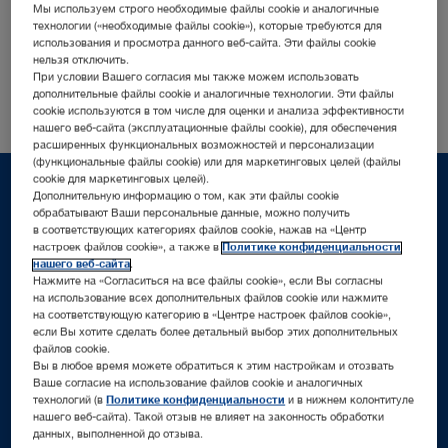
Введите адрес электронной почты, под которым
Мы используем строго необходимые файлы cookie и аналогичные
Вы зарегистрировались. Вы получите новый пароль
технологии («необходимые файлы cookie»), которые требуются для
на этот адрес.
использования и просмотра данного веб-сайта. Эти файлы cookie
нельзя отключить.
При условии Вашего согласия мы также можем использовать
дополнительные файлы cookie и аналогичные технологии. Эти файлы
cookie используются в том числе для оценки и анализа эффективности
нашего веб-сайта (эксплуатационные файлы cookie), для обеспечения
расширенных функциональных возможностей и персонализации
(функциональные файлы cookie) или для маркетинговых целей (файлы
cookie для маркетинговых целей).
Дополнительную информацию о том, как эти файлы cookie
обрабатывают Ваши персональные данные, можно получить
в соответствующих категориях файлов cookie, нажав на «Центр
настроек файлов cookie», а также в
Политике конфиденциальности
Поддержка
нашего веб-сайта
.
Нажмите на «Согласиться на все файлы cookie», если Вы согласны
Поддержка клиентов
на использование всех дополнительных файлов cookie или нажмите
на соответствующую категорию в «Центре настроек файлов cookie»,
если Вы хотите сделать более детальный выбор этих дополнительных
Свяжитесь с нами
файлов cookie.
Вы в любое время можете обратиться к этим настройкам и отозвать
Инструкции по эксплуатации
Ваше согласие на использование файлов cookie и аналогичных
технологий (в
Политике конфиденциальности
и в нижнем колонтитуле
нашего веб-сайта). Такой отзыв не влияет на законность обработки
Решения по финансированию
данных, выполненной до отзыва.