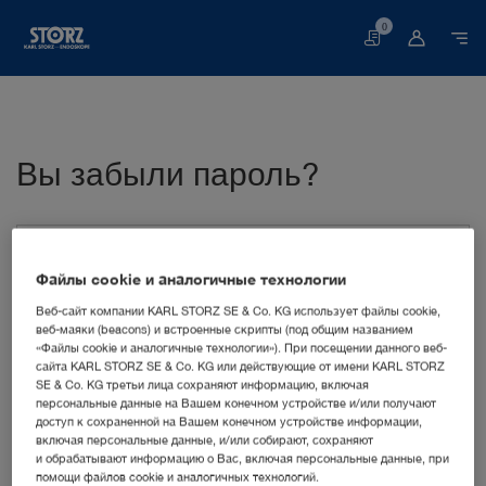
0
Корзина
Вы забыли пароль?
Имя пользователя (Ваш адрес электронной почты)
Файлы cookie и аналогичные технологии
Веб-сайт компании KARL STORZ SE & Co. KG использует файлы cookie,
АнтиРобот проверка
веб-маяки (beacons) и встроенные скрипты (под общим названием
«Файлы cookie и аналогичные технологии»). При посещении данного веб-
Нажмите, чтобы начать проверку
сайта KARL STORZ SE & Co. KG или действующие от имени KARL STORZ
Friendly
Captcha ⇗
SE & Co. KG третьи лица сохраняют информацию, включая
персональные данные на Вашем конечном устройстве и/или получают
отправить форму
доступ к сохраненной на Вашем конечном устройстве информации,
включая персональные данные, и/или собирают, сохраняют
и обрабатывают информацию о Вас, включая персональные данные, при
Вы не можете вспомнить пароль? Это не проблема!
помощи файлов cookie и аналогичных технологий.