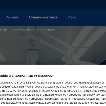
Сервис
Онлайн-каталог
О нас
лей
Информационные услуги
okie и аналогичные технологии
мпании KARL STORZ SE & Co. KG использует файлы cookie, веб-маяки (beacons) и вс
д общим названием «Файлы cookie и аналогичные технологии»). При посещении данно
SE & Co. KG или действующие от имени KARL STORZ SE & Co. KG третьи лица сохра
, включая персональные данные на Вашем конечном устройстве и/или получают дос
ой на Вашем конечном устройстве информации, включая персональные данные, и/ил
и обрабатывают информацию о Вас, включая персональные данные, при помощи файл