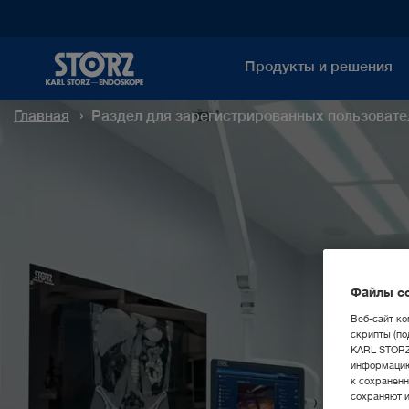
Продукты и решения
Главная
Раздел для зарегистрированных пользовате
Файлы co
Веб-сайт ко
скрипты (по
KARL STORZ 
информацию
к сохраненн
сохраняют 