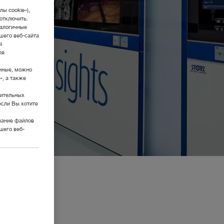
ы cookie»),
отключить.
налогичные
шего веб-сайта
й
ля
нные, можно
», а также
нительных
если Вы хотите
вание файлов
шего веб-