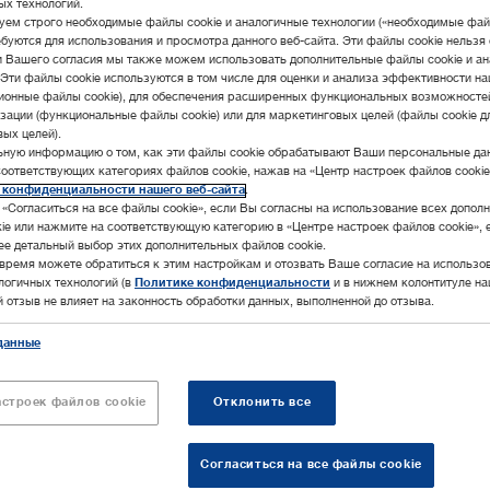
ых технологий.
ем строго необходимые файлы cookie и аналогичные технологии («необходимые файл
буются для использования и просмотра данного веб-сайта. Эти файлы cookie нельзя 
и Вашего согласия мы также можем использовать дополнительные файлы cookie и а
 Эти файлы cookie используются в том числе для оценки и анализа эффективности на
ционные файлы cookie), для обеспечения расширенных функциональных возможносте
зации (функциональные файлы cookie) или для маркетинговых целей (файлы cookie д
ых целей).
ьную информацию о том, как эти файлы cookie обрабатывают Ваши персональные да
соответствующих категориях файлов cookie, нажав на «Центр настроек файлов cookie
 конфиденциальности нашего веб-сайта
.
«Согласиться на все файлы cookie», если Вы согласны на использование всех допол
ie или нажмите на соответствующую категорию в «Центре настроек файлов cookie», 
ее детальный выбор этих дополнительных файлов cookie.
время можете обратиться к этим настройкам и отозвать Ваше согласие на использо
алогичных технологий (в
Политике конфиденциальности
и в нижнем колонтитуле на
ой отзыв не влияет на законность обработки данных, выполненной до отзыва.
данные
 получая информацию от KARL STORZ! Узнайте первыми о
астроек файлов cookie
Отклонить все
сах новых продуктов, специальных акциях, полезных
пользуйтесь преимуществами индивидуальной
Согласиться на все файлы cookie
ьности.