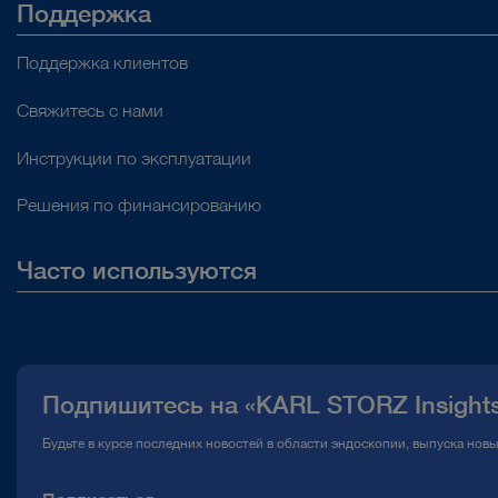
Поддержка
Поддержка клиентов
Свяжитесь с нами
Инструкции по эксплуатации
Решения по финансированию
Часто используются
О нас
Публикации
Подпишитесь на «KARL STORZ Insight
Горячая линия по вопросам комплаенс
Будьте в курсе последних новостей в области эндоскопии, выпуска нов
Медиатека