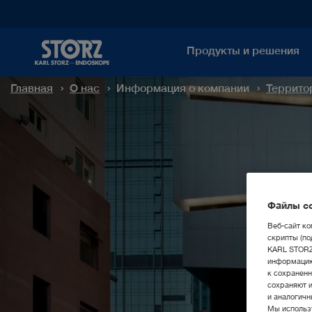
Продукты и решения
Главная
О нас
Информация о компании
Террито
Файлы co
Веб-сайт ко
скрипты (по
KARL STORZ 
информацию
к сохраненн
сохраняют 
и аналогичн
Мы использу