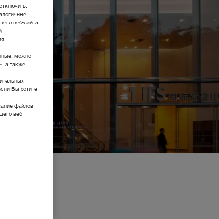
отключить.
налогичные
шего веб-сайта
й
ля
нные, можно
», а также
нительных
если Вы хотите
вание файлов
шего веб-