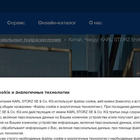
Сервис
Онлайн-каталог
О нас
риальные подразделения
Китай, Чэнду: KARL STORZ Endo
okie и аналогичные технологии
мпании KARL STORZ SE & Co. KG использует файлы cookie, веб-маяки (beacons) и вс
д общим названием «Файлы cookie и аналогичные технологии»). При посещении данно
SE & Co. KG или действующие от имени KARL STORZ SE & Co. KG третьи лица сохра
, включая персональные данные на Вашем конечном устройстве и/или получают дос
ой на Вашем конечном устройстве информации, включая персональные данные, и/ил
и обрабатывают информацию о Вас, включая персональные данные, при помощи файл
ых технологий.
ем строго необходимые файлы cookie и аналогичные технологии («необходимые файл