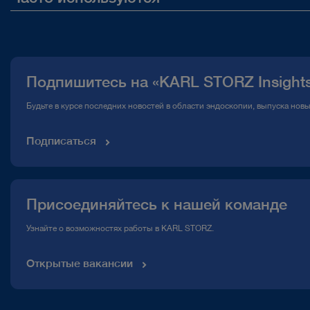
О нас
Публикации
Подпишитесь на «KARL STORZ Insight
Горячая линия по вопросам комплаенс
Будьте в курсе последних новостей в области эндоскопии, выпуска нов
Медиатека
Подписаться
Присоединяйтесь к нашей команде
Узнайте о возможностях работы в KARL STORZ.
Открытые вакансии