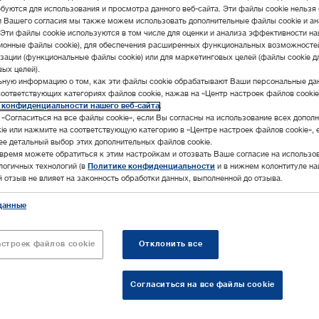
буются для использования и просмотра данного веб-сайта. Эти файлы cookie нельзя 
и Вашего согласия мы также можем использовать дополнительные файлы cookie и а
 Эти файлы cookie используются в том числе для оценки и анализа эффективности на
ционные файлы cookie), для обеспечения расширенных функциональных возможносте
зации (функциональные файлы cookie) или для маркетинговых целей (файлы cookie д
ых целей).
ьную информацию о том, как эти файлы cookie обрабатывают Ваши персональные да
соответствующих категориях файлов cookie, нажав на «Центр настроек файлов cookie
 конфиденциальности нашего веб-сайта
.
«Согласиться на все файлы cookie», если Вы согласны на использование всех допол
ie или нажмите на соответствующую категорию в «Центре настроек файлов cookie», 
ее детальный выбор этих дополнительных файлов cookie.
время можете обратиться к этим настройкам и отозвать Ваше согласие на использо
алогичных технологий (в
Политике конфиденциальности
и в нижнем колонтитуле на
ой отзыв не влияет на законность обработки данных, выполненной до отзыва.
данные
астроек файлов cookie
Отклонить все
y (Shanghai) Limited
Согласиться на все файлы cookie