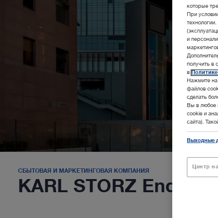
которые тре
При услови
технологии.
(эксплуата
и персонали
маркетингов
Дополнител
получить в 
в
Политике
Нажмите на 
файлов cook
сделать бол
Вы в любое 
cookie и ан
сайта). Так
Выходные 
Центр н
СБЫТОВАЯ И МАРКЕТИНГОВАЯ КОМПАНИЯ
KARL STORZ Endoscop