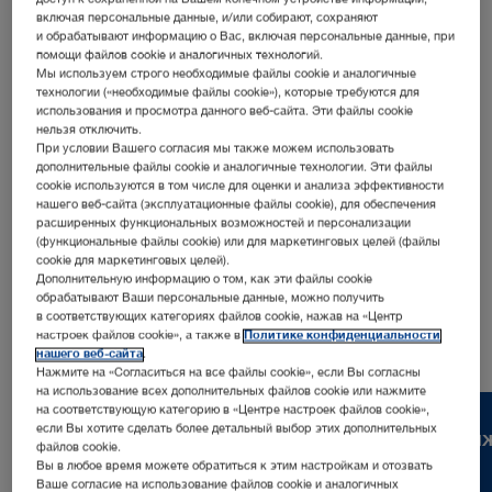
включая персональные данные, и/или собирают, сохраняют
и обрабатывают информацию о Вас, включая персональные данные, при
помощи файлов cookie и аналогичных технологий.
Мы используем строго необходимые файлы cookie и аналогичные
технологии («необходимые файлы cookie»), которые требуются для
использования и просмотра данного веб-сайта. Эти файлы cookie
нельзя отключить.
При условии Вашего согласия мы также можем использовать
Адрес:
дополнительные файлы cookie и аналогичные технологии. Эти файлы
KARL STORZ Endoscopia Chile SpA
cookie используются в том числе для оценки и анализа эффективности
нашего веб-сайта (эксплуатационные файлы cookie), для обеспечения
Los Militares 4611
расширенных функциональных возможностей и персонализации
7561968 Santiago | Chile
(функциональные файлы cookie) или для маркетинговых целей (файлы
cookie для маркетинговых целей).
Телефон:
+56 2 3328 2882
Дополнительную информацию о том, как эти файлы cookie
обрабатывают Ваши персональные данные, можно получить
в соответствующих категориях файлов cookie, нажав на «Центр
настроек файлов cookie», а также в
Политике конфиденциальности
нашего веб-сайта
.
Нажмите на «Согласиться на все файлы cookie», если Вы согласны
на использование всех дополнительных файлов cookie или нажмите
на соответствующую категорию в «Центре настроек файлов cookie»,
если Вы хотите сделать более детальный выбор этих дополнительных
Карьера
Свяж
файлов cookie.
Вы в любое время можете обратиться к этим настройкам и отозвать
Ваше согласие на использование файлов cookie и аналогичных