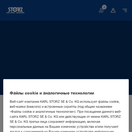
0
Корзина
Файлы cookie и аналогичные технологии
Главная
О нас
Информация о компании
Веб-сайт компании KARL STORZ SE & Co. KG использует файлы cookie,
Территориальные подразделения
СБЫТОВАЯ И МАРКЕТИНГОВАЯ КОМПАНИЯ
веб-маяки (beacons) и встроенные скрипты (под общим названием
«Файлы cookie и аналогичные технологии»). При посещении данного веб-
KARL STORZ Endoscopia Chile
Чили, Сантьяго: KARL STORZ Endoscopia Chile SpA
сайта KARL STORZ SE & Co. KG или действующие от имени KARL STORZ
SE & Co. KG третьи лица сохраняют информацию, включая
SpA
персональные данные на Вашем конечном устройстве и/или получают
доступ к сохраненной на Вашем конечном устройстве информации,