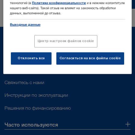
технологий (в
Политике конфиденциальности
и в нижнем колонтитуле
нашего веб-сайта). Такой отзыв не влияет на законность обработки
данных, выполненной до отзыва.
Выходные данные
Центр настроек файлов cookie
Поддержка
Отклонить все
Согласиться на все файлы cookie
Поддержка клиентов
Свяжитесь с нами
Инструкции по эксплуатации
Решения по финансированию
Часто используются