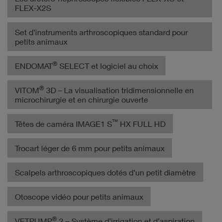
FLEX-X2S
Set d’instruments arthroscopiques standard pour
petits animaux
®
ENDOMAT
SELECT et logiciel au choix
®
VITOM
3D – La visualisation tridimensionnelle en
microchirurgie et en chirurgie ouverte
™
Têtes de caméra IMAGE1 S
HX FULL HD
Trocart léger de 6 mm pour petits animaux
Scalpels arthroscopiques dotés d’un petit diamètre
Otoscope vidéo pour petits animaux
®
VETPUMP
2 – Système d’irrigation et d’aspiration