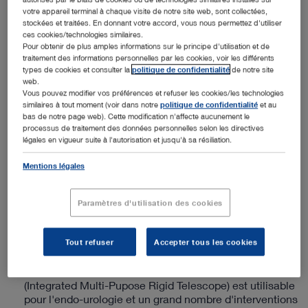
universelle
votre appareil terminal à chaque visite de notre site web, sont collectées,
stockées et traitées. En donnant votre accord, vous nous permettez d'utiliser
ces cookies/technologies similaires.
Pour obtenir de plus amples informations sur le principe d'utilisation et de
traitement des informations personnelles par les cookies, voir les différents
types de cookies et consulter la
politique de confidentialité
de notre site
web.
Vous pouvez modifier vos préférences et refuser les cookies/les technologies
similaires à tout moment (voir dans notre
politique de confidentialité
et au
bas de notre page web). Cette modification n'affecte aucunement le
processus de traitement des données personnelles selon les directives
légales en vigueur suite à l'autorisation et jusqu'à sa résiliation.
Optique opératoire compacte et universelle
Mentions légales
(PDF | 0.6 MB)
Conseils professionnels
Paramètres d'utilisation des cookies
Canal opérateur large et diamètre extérieur
Tout refuser
Accepter tous les cookies
réduit
Avec un diamètre extérieur de 11,5 Charr., l'IMPR
(Integrated Multi-Pupose Rigid Telescope) est utilisable
pour l'endo-urologie et un grand nombre d'interventions