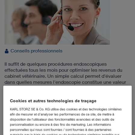
Conseils professionnels
Il suffit de quelques procédures endoscopiques
effectuées tous les mois pour optimiser les revenus du
cabinet vétérinaire. Un simple calcul permet d'évaluer
dans quelles mesures l'endoscopie constitue une valeur
ajoutée.
Cookies et autres technologies de traçage
Calcul de la plus-value
KARL STORZ SE & Co. KG utilise des cookies et des technologies similaires
afin de mesurer et d'analyser les performances de ce site, de mettre à
disposition de l'utilisateur des fonctionnalités avancées et des outils de
personnalisation ou encore à des fins de marketing. Les informations
L'optique opératoire, compacte et
personnelles qui nous sont fournies / sont fournies à des partenaires
autorisés par le biais de cookies ou de technologies similaires installés sur