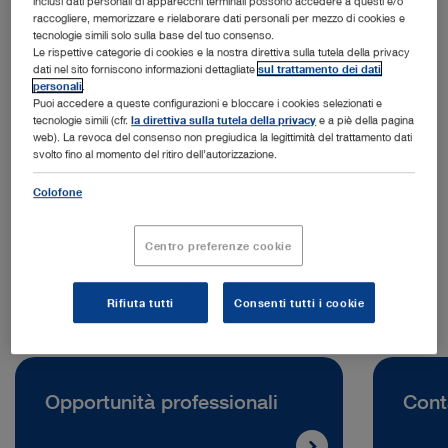
inclusi dati personali di apparecchi terminali possono accedere a questi e/o
raccogliere, memorizzare e rielaborare dati personali per mezzo di cookies e
tecnologie simili solo sulla base del tuo consenso.
Le rispettive categorie di cookies e la nostra direttiva sulla tutela della privacy
dati nel sito forniscono informazioni dettagliate
sul trattamento dei dati
personali
.
Puoi accedere a queste configurazioni e bloccare i cookies selezionati e
tecnologie simili (cfr.
la direttiva sulla tutela della privacy
e a piè della pagina
web). La revoca del consenso non pregiudica la legittimità del trattamento dati
Indirizzo:
svolto fino al momento del ritiro dell’autorizzazione.
KARL STORZ Endoscopy (UK) Ltd.
415 Perth Avenue
Colofone
SL1 4TQ Slough | Regno Unito
Centro preferenze cookie
Telefono:
+44 0 1753 503500
Rifiuta tutti
Consenti tutti i cookie
Opportunità professionali
Cont