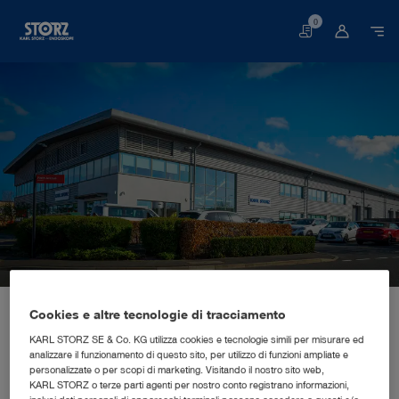
0
Carrello
Pagina iniziale
La nostra azienda
Insights aziendali
Le sedi
Cookies e altre tecnologie di tracciamento
Regno Unito, Slough: KARL STORZ Endoscopy (UK) Ltd.
FILIALE DI VENDITA E MARKETING
KARL STORZ Endoscopy (UK)
KARL STORZ SE & Co. KG utilizza cookies e tecnologie simili per misurare ed
analizzare il funzionamento di questo sito, per utilizzo di funzioni ampliate e
Ltd.
personalizzate o per scopi di marketing. Visitando il nostro sito web,
KARL STORZ o terze parti agenti per nostro conto registrano informazioni,