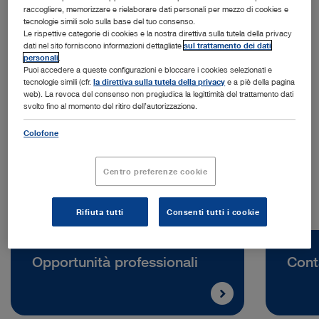
raccogliere, memorizzare e rielaborare dati personali per mezzo di cookies e
tecnologie simili solo sulla base del tuo consenso.
Le rispettive categorie di cookies e la nostra direttiva sulla tutela della privacy
dati nel sito forniscono informazioni dettagliate
sul trattamento dei dati
personali
.
Puoi accedere a queste configurazioni e bloccare i cookies selezionati e
Indirizzo:
tecnologie simili (cfr.
la direttiva sulla tutela della privacy
e a piè della pagina
KARL STORZ SE & Co. KG
web). La revoca del consenso non pregiudica la legittimità del trattamento dati
svolto fino al momento del ritiro dell’autorizzazione.
Take-Off Gewerbepark 83
78579 Neuhausen ob Eck | Germania
Colofone
Telefono:
+49 7461 708-0
Centro preferenze cookie
Rifiuta tutti
Consenti tutti i cookie
Opportunità professionali
Cont