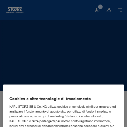
0
Carrello
Pagina iniziale
La nostra azienda
Insights aziendali
Le sedi
Cookies e altre tecnologie di tracciamento
Germania, Neuhausen: KARL STORZ SE & Co. KG
FILIALE DI PRODUZIONE
KARL STORZ SE & Co. KG utilizza cookies e tecnologie simili per misurare ed
KARL STORZ SE & Co. KG
analizzare il funzionamento di questo sito, per utilizzo di funzioni ampliate e
personalizzate o per scopi di marketing. Visitando il nostro sito web,
KARL STORZ o terze parti agenti per nostro conto registrano informazioni,
inclusi dati personali di apparecchi terminali possono accedere a questi e/o