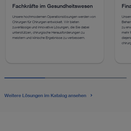
Fachkräfte im Gesundheitswesen
Fin
Unsere hochmodernen Operationslösungen werden von
Unsere
Chirurgen für Chirurgen entwickelt. Wir bieten
Behand
zuverlässige und innovative Lösungen, die Sie dabei
zu erw
unterstützen, chirurgische Herausforderungen zu
mehr P
meistern und klinische Ergebnisse zu verbessern.
diejen
chirur
Weitere Lösungen im Katalog ansehen