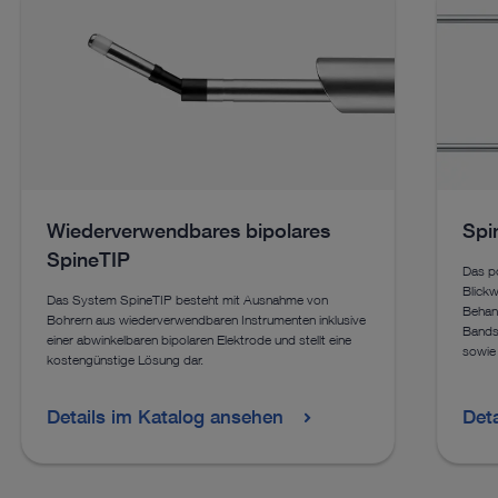
Wiederverwendbares bipolares
Spi
SpineTIP
Das po
Blickw
Das System SpineTIP besteht mit Ausnahme von
Behand
Bohrern aus wiederverwendbaren Instrumenten inklusive
Bandsc
einer abwinkelbaren bipolaren Elektrode und stellt eine
sowie 
kostengünstige Lösung dar.
Details im Katalog ansehen
Det