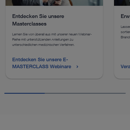
Entdecken Sie unsere
Erw
Masterclasses
Lassen
sortie
Lernen Sie von überall aus mit unserer neuen Webinar-
Branch
Reihe mit unterstützenden Anleitungen zu
unterschiedlichen medizinischen Verfahren.
Entdecken Sie unsere E-
MASTERCLASS Webinare
Ver