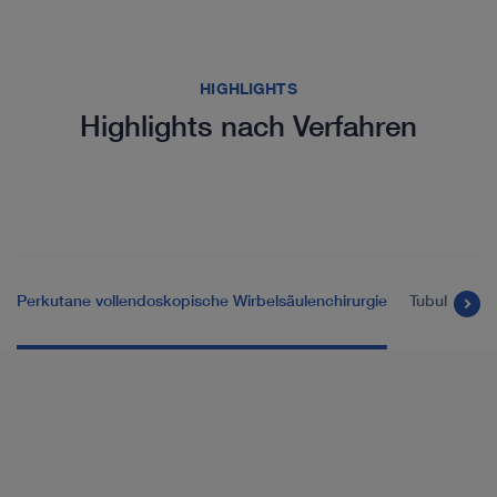
HIGHLIGHTS
Highlights nach Verfahren
Perkutane vollendoskopische Wirbelsäulenchirurgie
Tubuläre en