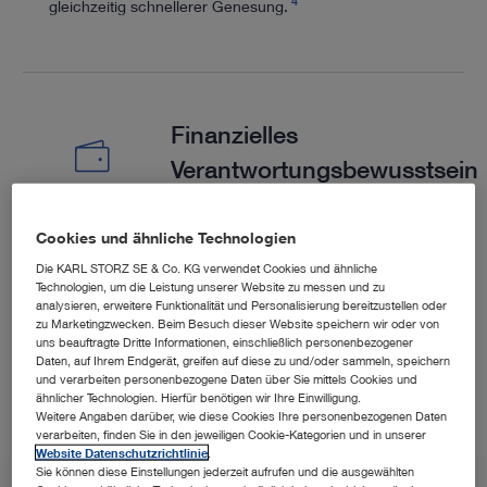
4
gleichzeitig schnellerer Genesung.
Finanzielles
Verantwortungsbewusstsein
Cookies und ähnliche Technologien
Profitieren Sie von geringeren Operationszeiten und
Die KARL STORZ SE & Co. KG verwendet Cookies und ähnliche
kürzeren Krankenhausaufenthalten (PELD) im Vergleich
Technologien, um die Leistung unserer Website zu messen und zu
5
6
zur offenen Mikrodiskektomie.
analysieren, erweitere Funktionalität und Personalisierung bereitzustellen oder
zu Marketingzwecken. Beim Besuch dieser Website speichern wir oder von
uns beauftragte Dritte Informationen, einschließlich personenbezogener
Daten, auf Ihrem Endgerät, greifen auf diese zu und/oder sammeln, speichern
und verarbeiten personenbezogene Daten über Sie mittels Cookies und
ähnlicher Technologien. Hierfür benötigen wir Ihre Einwilligung.
Weitere Angaben darüber, wie diese Cookies Ihre personenbezogenen Daten
verarbeiten, finden Sie in den jeweiligen Cookie-Kategorien und in unserer
Website Datenschutzrichtlinie
.
Sie können diese Einstellungen jederzeit aufrufen und die ausgewählten