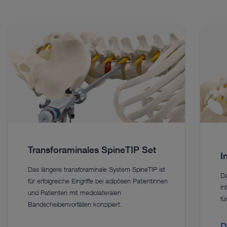
Transforaminales SpineTIP Set
I
Das längere transforaminale System SpineTIP ist
Da
für erfolgreiche Eingriffe bei adipösen Patientinnen
in
und Patienten mit mediolateralen
fü
Bandscheibenvorfällen konzipiert.
D