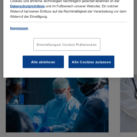
Cookies und ähnliche Technologien nachträglich jederzeit ablehnen (in der
Datenschutzrichtlinie
und im Fußbereich unserer Website). Ein solcher
Widerruf hat keinen Einfluss auf die Rechtmäßigkeit der Verarbeitung vor dem
Widerruf der Einwilligung.
Impressum
SPOTLIGHT
Lösungen im Spotlight
Einstellungen Cookie Präferenzen
Alle ablehnen
Alle Cookies zulassen