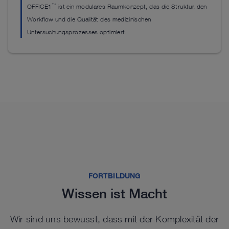
™
OFFICE1
ist ein modulares Raumkonzept, das die Struktur, den
Workflow und die Qualität des medizinischen
Untersuchungsprozesses optimiert.
Weitere Produkte im Katalog ansehen
Weitere Produkte im Katalog ansehen
Weitere Produkte im Katalog ansehen
Highlights aus unserem Sortiment
Highlights aus unserem Sortiment
FORTBILDUNG
Wissen ist Macht
Wir sind uns bewusst, dass mit der Komplexität der