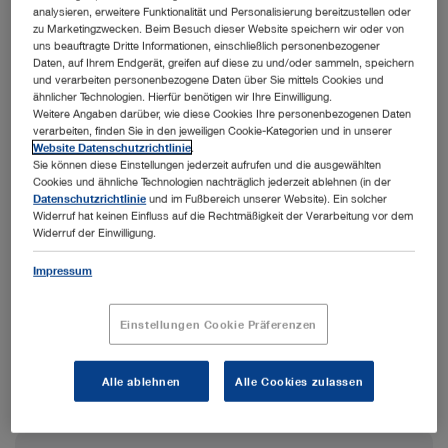
analysieren, erweitere Funktionalität und Personalisierung bereitzustellen oder
Wenn Sie Ihre Anfrage absenden, erhalten Sie
zu Marketingzwecken. Beim Besuch dieser Website speichern wir oder von
von unserem Team ein individuelles Angebot. Es
uns beauftragte Dritte Informationen, einschließlich personenbezogener
Daten, auf Ihrem Endgerät, greifen auf diese zu und/oder sammeln, speichern
besteht keine Kaufverpflichtung. Sie können
und verarbeiten personenbezogene Daten über Sie mittels Cookies und
unser Angebot prüfen, bevor Sie eine
ähnlicher Technologien. Hierfür benötigen wir Ihre Einwilligung.
Entscheidung treffen.
Weitere Angaben darüber, wie diese Cookies Ihre personenbezogenen Daten
verarbeiten, finden Sie in den jeweiligen Cookie-Kategorien und in unserer
Website Datenschutzrichtlinie
.
Sie können diese Einstellungen jederzeit aufrufen und die ausgewählten
Cookies und ähnliche Technologien nachträglich jederzeit ablehnen (in der
Datenschutzrichtlinie
und im Fußbereich unserer Website). Ein solcher
1. Anfrageliste
2. Kontaktdaten
3. Anfrage senden
Widerruf hat keinen Einfluss auf die Rechtmäßigkeit der Verarbeitung vor dem
Widerruf der Einwilligung.
Impressum
Noch keine Produkte vorhanden! Suchen Sie
nach Artikeln und fügen Sie sie zu Ihrer
Einstellungen Cookie Präferenzen
Angebotsliste hinzu, um ein Angebot
anzufordern.
Alle ablehnen
Alle Cookies zulassen
Ergänzende Hinweise für unser Verkaufsteam