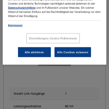
Cookies und ähnliche Technologien nachträglich jederzeit ablehnen (in der
Datenschutzrichtlinie
und im Fußbereich unserer Website). Ein solcher
Widerruf hat keinen Einfluss auf die Rechtmäßigkeit der Verarbeitung vor dem
Widerruf der Einwilligung.
Art.-Nr.: TC304
Impressum
IMAGE1 S 4U-LINK
Einstellungen Cookie Präferenzen
Alle ablehnen
Alle Cookies zulassen
Anzahl Link-Ausgänge
1
Leistungsaufnahme
86 VA