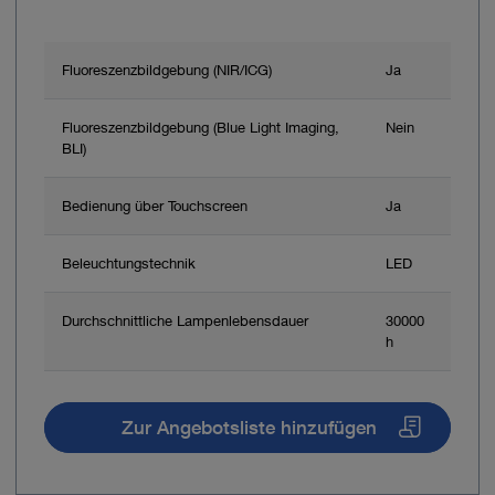
Fluoreszenzbildgebung (NIR/ICG)
Ja
Fluoreszenzbildgebung (Blue Light Imaging,
Nein
BLI)
Bedienung über Touchscreen
Ja
Beleuchtungstechnik
LED
Durchschnittliche Lampenlebensdauer
30000
h
Zur Angebotsliste hinzufügen