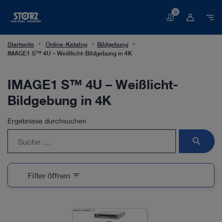
0
Warenkorb
Startseite
Online-Katalog
Bildgebung
IMAGE1 S™ 4U – Weißlicht-Bildgebung in 4K
IMAGE1 S™ 4U – Weißlicht-
Bildgebung in 4K
Ergebnisse durchsuchen
search
Filter öffnen
filter_list