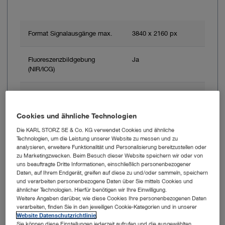
Format Signalausgänge max.
3840 x 2160 px
Fluoreszenzbildgebung
Ja
(NIR/ICG)
Fluoreszenzbildgebung (Blue
Ja
Light Imaging, BLI)
Cookies und ähnliche Technologien
Die KARL STORZ SE & Co. KG verwendet Cookies und ähnliche
Automatische
Ja
Technologien, um die Leistung unserer Website zu messen und zu
Lichtquellensteuerung
analysieren, erweitere Funktionalität und Personalisierung bereitzustellen oder
zu Marketingzwecken. Beim Besuch dieser Website speichern wir oder von
uns beauftragte Dritte Informationen, einschließlich personenbezogener
S-Technologien
CLARA, CHROMA,
Daten, auf Ihrem Endgerät, greifen auf diese zu und/oder sammeln, speichern
SPECTRA A + B
und verarbeiten personenbezogene Daten über Sie mittels Cookies und
ähnlicher Technologien. Hierfür benötigen wir Ihre Einwilligung.
Weitere Angaben darüber, wie diese Cookies Ihre personenbezogenen Daten
verarbeiten, finden Sie in den jeweiligen Cookie-Kategorien und in unserer
Zur Angebotsliste hinzufügen
Website Datenschutzrichtlinie
.
Sie können diese Einstellungen jederzeit aufrufen und die ausgewählten