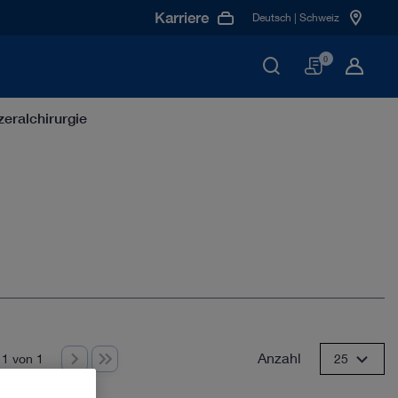
Karriere
Deutsch | Schweiz
Warenko
0
eralchirurgie
Anzahl
 1 von 1
25