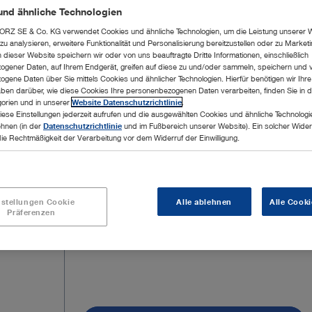
und ähnliche Technologien
RZ SE & Co. KG verwendet Cookies und ähnliche Technologien, um die Leistung unserer 
u analysieren, erweitere Funktionalität und Personalisierung bereitzustellen oder zu Marke
dieser Website speichern wir oder von uns beauftragte Dritte Informationen, einschließlich
gener Daten, auf Ihrem Endgerät, greifen auf diese zu und/oder sammeln, speichern und 
gene Daten über Sie mittels Cookies und ähnlicher Technologien. Hierfür benötigen wir Ihre 
ben darüber, wie diese Cookies Ihre personenbezogenen Daten verarbeiten, finden Sie in d
orien und in unserer
Website Datenschutzrichtlinie
.
iese Einstellungen jederzeit aufrufen und die ausgewählten Cookies und ähnliche Technologi
ehnen (in der
Datenschutzrichtlinie
und im Fußbereich unserer Website). Ein solcher Wider
die Rechtmäßigkeit der Verarbeitung vor dem Widerruf der Einwilligung.
nstellungen Cookie
Alle ablehnen
Alle Cooki
Präferenzen