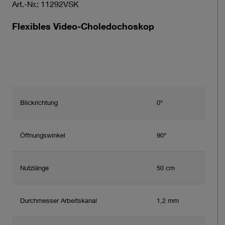
Art.-Nr.: 11292VSK
Flexibles Video-Choledochoskop
Blickrichtung
0°
Öffnungswinkel
90°
Nutzlänge
50 cm
Durchmesser Arbeitskanal
1,2 mm