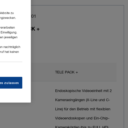
Website zu
Art.-Nr.: TP101
tingzwecken.
verarbeiten
TELE PACK +
Einwilligung.
en jeweiligen
en nachträglich
ruf hat keinen
Marke
TELE PACK +
es zulassen
Zweck
Endoskopische Videoeinheit mit 2
Kameraeingängen (X-Line und C-
Line) für den Betrieb mit flexiblen
Videoendoskopen und Ein-Chip-
Kameraköpfen (bis zu FULL HD)