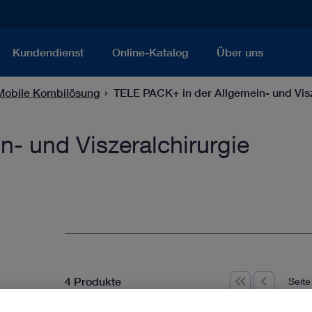
Kundendienst
Online-Katalog
Über uns
obile Kombilösung
TELE PACK+ in der Allgemein- und Visz
- und Viszeralchirurgie
4 Produkte
Seite