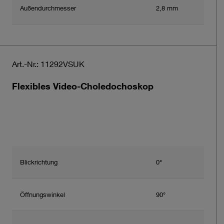
Außendurchmesser
2,8 mm
Art.-Nr.: 11292VSUK
Flexibles Video-Choledochoskop
Blickrichtung
0°
Öffnungswinkel
90°