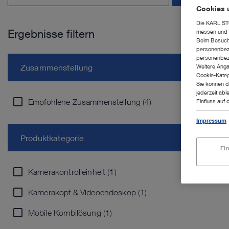
Cookies 
Die KARL STO
Ergebnisse filtern
messen und z
Beim Besuch 
personenbezo
personenbezo
Zusammenstellung
Weitere Anga
Cookie-Kateg
Sie können d
jederzeit abl
Empfohlene Zusammenstellung (4)
Einfluss auf 
Impressum
Produktkategorie
Ei
Kamerakontrolleinheit (1)
Kamerakopf & Videoendoskop (1)
Mobile Kombilösung (1)