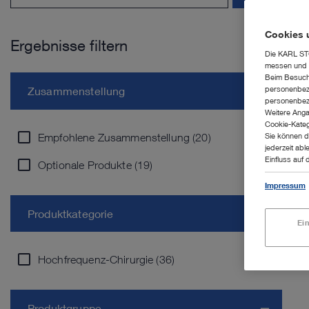
Cookies 
Ergebnisse filtern
Die KARL STO
messen und z
Beim Besuch 
personenbezo
Zusammenstellung
personenbezo
Weitere Anga
Cookie-Kateg
Empfohlene Zusammenstellung (20)
Sie können d
jederzeit abl
Einfluss auf 
Optionale Produkte (19)
Impressum
Produktkategorie
Ei
Hochfrequenz-Chirurgie (36)
Produktgruppe