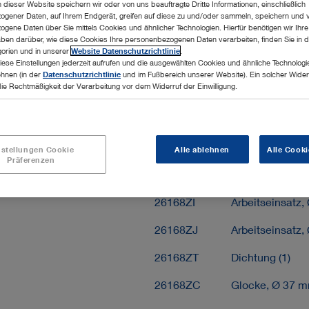
dieser Website speichern wir oder von uns beauftragte Dritte Informationen, einschließlich
Zur Angebotsli
gener Daten, auf Ihrem Endgerät, greifen auf diese zu und/oder sammeln, speichern und 
gene Daten über Sie mittels Cookies und ähnlicher Technologien. Hierfür benötigen wir Ihre 
ben darüber, wie diese Cookies Ihre personenbezogenen Daten verarbeiten, finden Sie in d
orien und in unserer
Website Datenschutzrichtlinie
.
iese Einstellungen jederzeit aufrufen und die ausgewählten Cookies und ähnliche Technologi
ehnen (in der
Datenschutzrichtlinie
und im Fußbereich unserer Website). Ein solcher Wider
die Rechtmäßigkeit der Verarbeitung vor dem Widerruf der Einwilligung.
Lieferumfang
26168ZM
Arbeitseinsatz 
nstellungen Cookie
Alle ablehnen
Alle Cooki
Präferenzen
26168ZP
Arbeitseinsatz,
26168ZI
Arbeitseinsatz
26168ZJ
Arbeitseinsatz
26168ZT
Dichtung (1)
26168ZC
Glocke, Ø 37 m