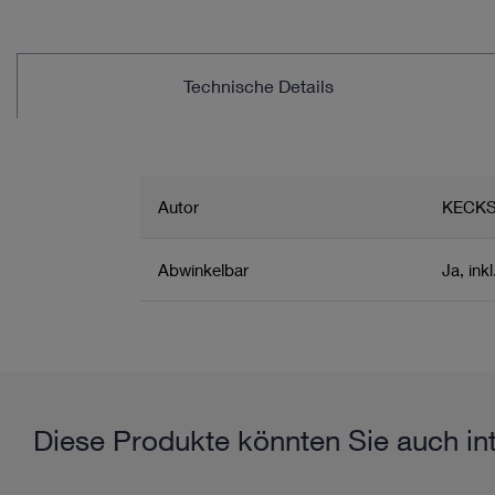
Technische Details
Autor
KECKS
Abwinkelbar
Ja, ink
Zugehörige Produktgruppe
Produktinformationen und -fil
Manipulator und Sonde
Manipulator
Set
Diese Produkte könnten Sie auch int
Anwendungsgebiet / System