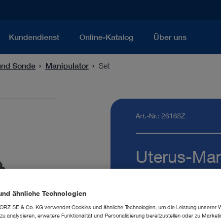
Kundendienst
Online-Katalog
Über uns
und Sonde
Manipulator
Set
Art.-Nr.: 26168Z
Uterus-Man
Menge:
und ähnliche Technologien
RZ SE & Co. KG verwendet Cookies und ähnliche Technologien, um die Leistung unserer 
u analysieren, erweitere Funktionalität und Personalisierung bereitzustellen oder zu Marke