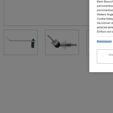
Beim Besuch 
personenbezo
personenbezo
Weitere Anga
Cookie-Kateg
Sie können d
jederzeit abl
Einfluss auf 
Impressum
Ei