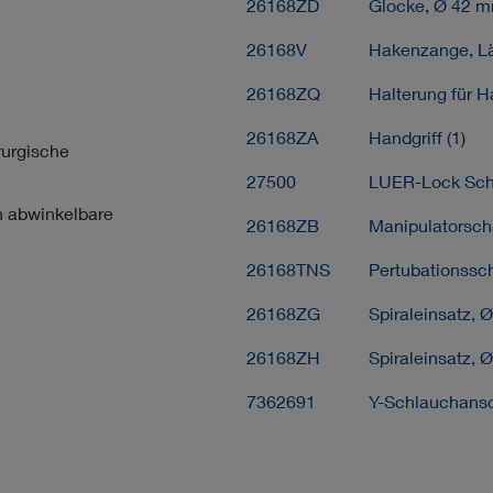
26168ZD
Glocke, Ø 42 m
26168V
Hakenzange, Lä
26168ZQ
Halterung für H
26168ZA
Handgriff (1)
rurgische
27500
LUER-Lock Schl
ch abwinkelbare
26168ZB
Manipulatorscha
26168TNS
Pertubationssch
26168ZG
Spiraleinsatz, 
26168ZH
Spiraleinsatz, 
7362691
Y-Schlauchansc