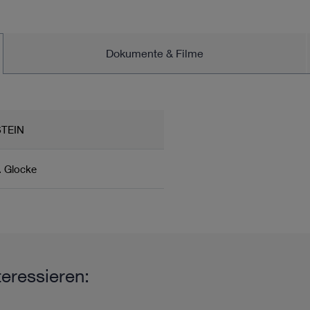
Dokumente & Filme
TEIN
l. Glocke
me
eressieren: