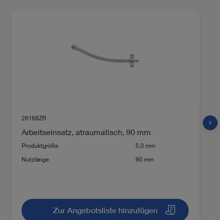
play_circle_filled
VIDEO
Dismantling of the KECKSTEIN
Uterine Manipulator
26168ZR
chevron_right
Arbeitseinsatz, atraumatisch, 90 mm
Produktgröße
5,0 mm
Nutzlänge
90 mm
Zur Angebotsliste hinzufügen