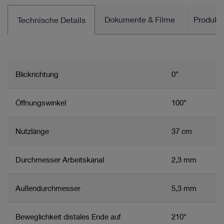
Dokumente & Filme
Produkt
Technische Details
Blickrichtung
0°
Öffnungswinkel
100°
Nutzlänge
37 cm
Durchmesser Arbeitskanal
2,3 mm
Außendurchmesser
5,3 mm
Beweglichkeit distales Ende auf
210°