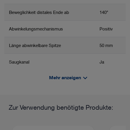
Beweglichkeit distales Ende ab
140°
Abwinkelungsmechanismus
Positiv
Länge abwinkelbare Spitze
50 mm
Saugkanal
Ja
Mehr anzeigen
Autoklavierbar
Nein
Anwendungsgebiet / System
Produktinformationen und -filme
Flexible Endoskopie in der Chirurgie
Choledochoskopie
Zur Verwendung benötigte Produkte: