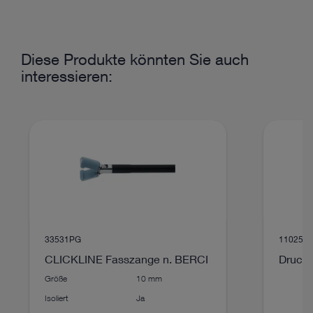
DOKUMENT
Diese Produkte könnten Sie auch
Flexible Video-Choledochoskope
interessieren:
Download
file_download
33531PG
11025E
CLICKLINE Fasszange n. BERCI
Druck
Größe
10 mm
DOKUMENT
Isoliert
Ja