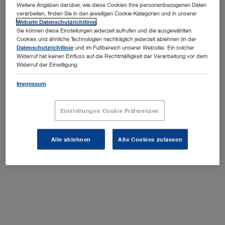
Weitere Angaben darüber, wie diese Cookies Ihre personenbezogenen Daten
verarbeiten, finden Sie in den jeweiligen Cookie-Kategorien und in unserer
Website Datenschutzrichtlinie
.
Sie können diese Einstellungen jederzeit aufrufen und die ausgewählten
Cookies und ähnliche Technologien nachträglich jederzeit ablehnen (in der
Zur Angebotsliste
Datenschutzrichtlinie
und im Fußbereich unserer Website). Ein solcher
hinzufügen
Widerruf hat keinen Einfluss auf die Rechtmäßigkeit der Verarbeitung vor dem
Widerruf der Einwilligung.
Impressum
Einstellungen Cookie Präferenzen
Lieferumfang
Alle ablehnen
Alle Cookies zulassen
27677SX
Kunststoffkoffer,spez.Schaum,555x437x145
(1)