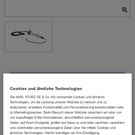
Art.-Nr.: 11292VH
Cookies und ähnliche Technologien
Die KARL STORZ SE & Co. KG verwendet Cookies und ähnliche
Technologien, um die Leistung unserer Website zu messen und zu
Flexibles HD Video-
analysieren, erweitere Funktionalität und Personalisierung bereitzustellen oder
zu Marketingzwecken. Beim Besuch dieser Website speichern wir oder von
Choledochoskop
uns beauftragte Dritte Informationen, einschließlich personenbezogener
Daten, auf Ihrem Endgerät, greifen auf diese zu und/oder sammeln, speichern
und verarbeiten personenbezogene Daten über Sie mittels Cookies und
Menge:
ähnlicher Technologien. Hierfür benötigen wir Ihre Einwilligung.