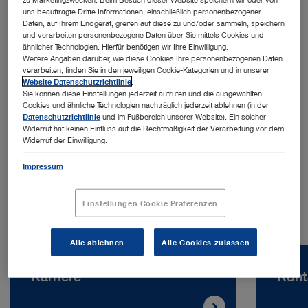
uns beauftragte Dritte Informationen, einschließlich personenbezogener
Daten, auf Ihrem Endgerät, greifen auf diese zu und/oder sammeln, speichern
und verarbeiten personenbezogene Daten über Sie mittels Cookies und
ähnlicher Technologien. Hierfür benötigen wir Ihre Einwilligung.
Weitere Angaben darüber, wie diese Cookies Ihre personenbezogenen Daten
verarbeiten, finden Sie in den jeweiligen Cookie-Kategorien und in unserer
Website Datenschutzrichtlinie
.
Sie können diese Einstellungen jederzeit aufrufen und die ausgewählten
Adresse:
Cookies und ähnliche Technologien nachträglich jederzeit ablehnen (in der
KARL STORZ Endoscopy Suomi Oy
Datenschutzrichtlinie
und im Fußbereich unserer Website). Ein solcher
Widerruf hat keinen Einfluss auf die Rechtmäßigkeit der Verarbeitung vor dem
Taivaltie 5
Widerruf der Einwilligung.
01610 Vantaa | Finnland
Impressum
Telefon:
+358 400 234 487
Einstellungen Cookie Präferenzen
Alle ablehnen
Alle Cookies zulassen
Karriere
Kont