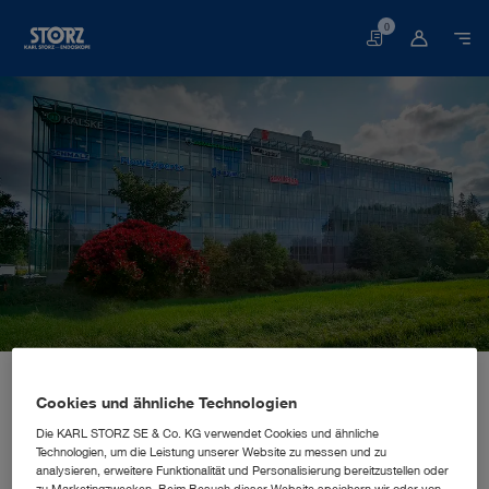
0
Warenkorb
Startseite
Über uns
Unternehmenseinblicke
Standorte
Finnland, Vantaa: KARL STORZ Endoscopy Suomi Oy
VERTRIEBS- UND MARKETINGNIEDERLASSUNG
Cookies und ähnliche Technologien
KARL STORZ Endoscopy Suomi
Die KARL STORZ SE & Co. KG verwendet Cookies und ähnliche
Technologien, um die Leistung unserer Website zu messen und zu
Oy
analysieren, erweitere Funktionalität und Personalisierung bereitzustellen oder
zu Marketingzwecken. Beim Besuch dieser Website speichern wir oder von