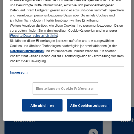
uns beauftragte Dritte Informationen, einschließlich personenbezogener
Daten, auf Ihrem Endgerät, greifen auf diese zu und/oder sammeln, speichern
und verarbeiten personenbezogene Daten über Sie mittels Cookies und
ähnlicher Technologien. Hierfür benötigen wir Ihre Einwilligung.
Weitere Angaben darüber, wie diese Cookies Ihre personenbezogenen Daten
verarbeiten, finden Sie in den jeweiligen Cookie-Kategorien und in unserer
Website Datenschutzrichtlinie
.
Sie können diese Einstellungen jederzeit aufrufen und die ausgewählten
Adresse:
Cookies und ähnliche Technologien nachträglich jederzeit ablehnen (in der
KARL STORZ Endoscopy (Shanghai) Limited
Datenschutzrichtlinie
und im Fußbereich unserer Website). Ein solcher
Widerruf hat keinen Einfluss auf die Rechtmäßigkeit der Verarbeitung vor dem
No. 208 Tianhe Road, Tianhe District
Widerruf der Einwilligung.
510620 Guangzhou | China
Impressum
Telefon:
+86 21 60339888
Einstellungen Cookie Präferenzen
Alle ablehnen
Alle Cookies zulassen
Karriere
Kont