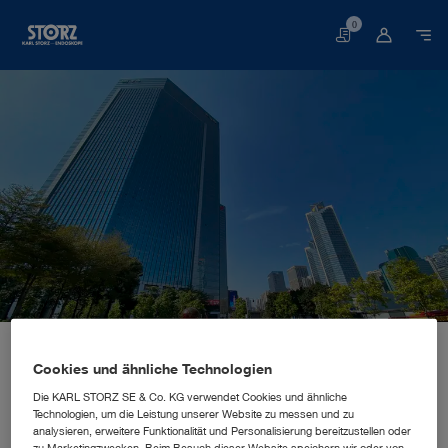
0
Warenkorb
Startseite
Über uns
Unternehmenseinblicke
Standorte
China, Guangzhou: KARL STORZ Endoscopy (Shanghai) Limited
VERTRIEBS- UND MARKETINGNIEDERLASSUNG
Cookies und ähnliche Technologien
KARL STORZ Endoscopy
Die KARL STORZ SE & Co. KG verwendet Cookies und ähnliche
Technologien, um die Leistung unserer Website zu messen und zu
(Shanghai) Limited
analysieren, erweitere Funktionalität und Personalisierung bereitzustellen oder
zu Marketingzwecken. Beim Besuch dieser Website speichern wir oder von