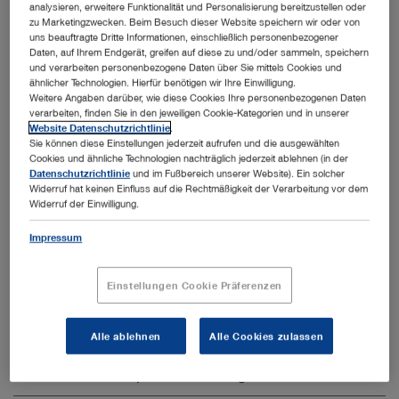
analysieren, erweitere Funktionalität und Personalisierung bereitzustellen oder
zu Marketingzwecken. Beim Besuch dieser Website speichern wir oder von
TOETVA
uns beauftragte Dritte Informationen, einschließlich personenbezogener
Daten, auf Ihrem Endgerät, greifen auf diese zu und/oder sammeln, speichern
ABBA
und verarbeiten personenbezogene Daten über Sie mittels Cookies und
ähnlicher Technologien. Hierfür benötigen wir Ihre Einwilligung.
Weitere Angaben darüber, wie diese Cookies Ihre personenbezogenen Daten
verarbeiten, finden Sie in den jeweiligen Cookie-Kategorien und in unserer
Website Datenschutzrichtlinie
.
Sie können diese Einstellungen jederzeit aufrufen und die ausgewählten
Cookies und ähnliche Technologien nachträglich jederzeit ablehnen (in der
Datenschutzrichtlinie
und im Fußbereich unserer Website). Ein solcher
Andere Kategorien innerhalb
Widerruf hat keinen Einfluss auf die Rechtmäßigkeit der Verarbeitung vor dem
Widerruf der Einwilligung.
Allgemein- und Viszeralchirurgie
Impressum
Alle ausklappen
Alle zuklappen
Einstellungen Cookie Präferenzen
Laparoskopische Allgemein- und
Viszeralchirurgie
Alle ablehnen
Alle Cookies zulassen
Flexible Endoskopie in der Chirurgie
Kolorektale Chirurgie