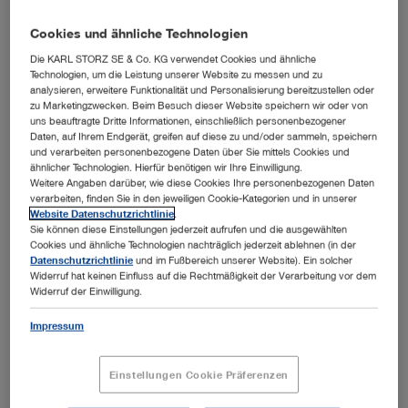
Cookies und ähnliche Technologien
Harnröhre
Die KARL STORZ SE & Co. KG verwendet Cookies und ähnliche
Technologien, um die Leistung unserer Website zu messen und zu
Blase
Stenosen und Strikturen
analysieren, erweitere Funktionalität und Personalisierung bereitzustellen oder
zu Marketingzwecken. Beim Besuch dieser Website speichern wir oder von
Übersicht öffnen
uns beauftragte Dritte Informationen, einschließlich personenbezogener
Prostata
Cystoskopie
Daten, auf Ihrem Endgerät, greifen auf diese zu und/oder sammeln, speichern
und verarbeiten personenbezogene Daten über Sie mittels Cookies und
Transurethrale Resektion (TUR-B)
ähnlicher Technologien. Hierfür benötigen wir Ihre Einwilligung.
Harnleiter
Transurethrale Resektion (TUR-P)
Weitere Angaben darüber, wie diese Cookies Ihre personenbezogenen Daten
Blasenstein Lithotripsie
verarbeiten, finden Sie in den jeweiligen Cookie-Kategorien und in unserer
Transurethrale Inzision (TUIP)
Niere
Website Datenschutzrichtlinie
.
Ureteroskopie für Urolithiasis (URS)
Behandlung von Harninkontinenz
Sie können diese Einstellungen jederzeit aufrufen und die ausgewählten
Vaporisation
Cookies und ähnliche Technologien nachträglich jederzeit ablehnen (in der
Ureteroskopie für Urothelkarzinom des oberen Traktes
Laparoskopie in der Urologie
Biopsie
Ureterorenoskopie für Urolithiasis (URS / RIRS)
Datenschutzrichtlinie
und im Fußbereich unserer Website). Ein solcher
Endoskopische Enukleation der Prostata (EEP)
(UTUC)
Widerruf hat keinen Einfluss auf die Rechtmäßigkeit der Verarbeitung vor dem
Übersicht öffnen
Ureterorenoskopie für Urothelkarzinom des oberen
Widerruf der Einwilligung.
Morcellation
Harnleiter Striktur Behandlung
Grundausstattung
Traktes (UTUC)
Impressum
Produktkategorie
Instrumentarium zur Verwendung mit UroLift®
Übersicht öffnen
Übersicht öffnen
Perkutane Nephrolithotomie (PCNL)
Übersicht öffnen
Einstellungen Cookie Präferenzen
Minimal Invasive Perkutane Nephrolithotomie (MIP)
Alle ausklappen
Alle zuklappen