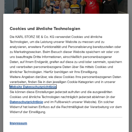
Cookies und ähnliche Technologien
Die KARL STORZ SE & Co. KG verwendet Cookies und ähnliche
Technologien, um die Leistung unserer Website zu messen und zu
analysieren, erweitere Funktionalität und Personalisierung bereitzustellen oder
zu Marketingzwecken. Beim Besuch dieser Website speichern wir oder von
uns beauftragte Dritte Informationen, einschließlich personenbezogener
Großes Interesse zeigten die Nachwuchs-Forscherinnen und -Forscher für die
Daten, auf Ihrem Endgerät, greifen auf diese zu und/oder sammeln, speichern
MINTmachtage im TUTORAMA.
und verarbeiten personenbezogene Daten über Sie mittels Cookies und
ähnlicher Technologien. Hierfür benötigen wir Ihre Einwilligung.
Weitere Angaben darüber, wie diese Cookies Ihre personenbezogenen Daten
verarbeiten, finden Sie in den jeweiligen Cookie-Kategorien und in unserer
Website Datenschutzrichtlinie
.
Kinder- und Jugendmuseum TUTORAMA fand kürzlich ein
Sie können diese Einstellungen jederzeit aufrufen und die ausgewählten
Forscherfest im Rahmen der bundesweiten MINTmachtage
Cookies und ähnliche Technologien nachträglich jederzeit ablehnen (in der
statt. Drei Kindergärten aus der Region Tuttlingen nahmen unter
Datenschutzrichtlinie
und im Fußbereich unserer Website). Ein solcher
Widerruf hat keinen Einfluss auf die Rechtmäßigkeit der Verarbeitung vor dem
dem diesjährigen Motto „Entdecken, Forschen, Freisein!“ an
Widerruf der Einwilligung.
einem interaktiven und kreativen Workshopprogramm teil und
hatten dabei großen Spaß. Mit der Teilnahme an diesem
Impressum
Thementag hat das TUTORAMA erneut unterstrichen, wie