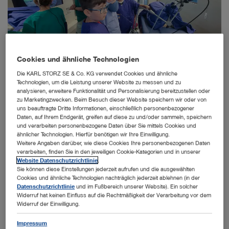
Cookies und ähnliche Technologien
Die KARL STORZ SE & Co. KG verwendet Cookies und ähnliche
Verschiedene Stationen und Workshops durchliefen die Kinder beim TUPF-
Technologien, um die Leistung unserer Website zu messen und zu
Ferienprogramm im TUTORAMA. Das Highlight war – und da waren sich die
analysieren, erweitere Funktionalität und Personalisierung bereitzustellen oder
Kinder einig – der OP-Workshop.
zu Marketingzwecken. Beim Besuch dieser Website speichern wir oder von
uns beauftragte Dritte Informationen, einschließlich personenbezogener
Daten, auf Ihrem Endgerät, greifen auf diese zu und/oder sammeln, speichern
und verarbeiten personenbezogene Daten über Sie mittels Cookies und
ähnlicher Technologien. Hierfür benötigen wir Ihre Einwilligung.
Forschen, Experimentieren und Staunen: Beim TUPF-
Weitere Angaben darüber, wie diese Cookies Ihre personenbezogenen Daten
Ferienprogramm der Stadt Tuttlingen im TUTORAMA der KARL
verarbeiten, finden Sie in den jeweiligen Cookie-Kategorien und in unserer
Website Datenschutzrichtlinie
.
STORZ Stiftung erlebten 24 Kinder zwischen sechs und zwölf
Sie können diese Einstellungen jederzeit aufrufen und die ausgewählten
Jahren einen interaktiven Vormittag voller Entdeckungen. Von
Cookies und ähnliche Technologien nachträglich jederzeit ablehnen (in der
Datenschutzrichtlinie
und im Fußbereich unserer Website). Ein solcher
Virtual Reality über nachhaltige Energie bis hin zur Zukunft der
Widerruf hat keinen Einfluss auf die Rechtmäßigkeit der Verarbeitung vor dem
Medizintechnik – die jungen Teilnehmerinnen und Teilnehmer
Widerruf der Einwilligung.
tauchten spielerisch in die Welt der Wissenschaft und Technik
Impressum
ein.