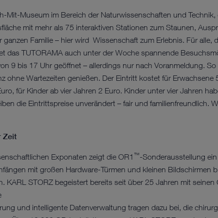
-Mit-Museum im Bereich der Naturwissenschaften und Technik, 
läche mit mehr als 75 interaktiven Stationen zum Staunen, Ausp
der ganzen Familie – hier wird Wissenschaft zum Erlebnis. Für alle,
ietet das TUTORAMA auch unter der Woche spannende Besuchsmö
on 9 bis 17 Uhr geöffnet – allerdings nur nach Voranmeldung. So l
z ohne Wartezeiten genießen. Der Eintritt kostet für Erwachsene 5
ro, für Kinder ab vier Jahren 2 Euro. Kinder unter vier Jahren habe
en die Eintrittspreise unverändert – fair und familienfreundlich. W
r Zeit
™
ssenschaftlichen Exponaten zeigt die OR1
-Sonderausstellung ein 
nfängen mit großen Hardware-Türmen und kleinen Bildschirmen bis
n. KARL STORZ begeistert bereits seit über 25 Jahren mit seinen
e
uerung und intelligente Datenverwaltung tragen dazu bei, die chiru