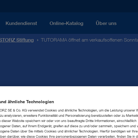
Kundendienst
Online-Katalog
Über uns
STORZ Stiftung
TUTORAMA öffnet am verkaufsoffenen Sonnt
und ähnliche Technologien
öffnet am verkaufsoff
RZ SE & Co. KG verwendet Cookies und ähnliche Technologien, um die Leistung unserer 
u analysieren, erweitere Funktionalität und Personalisierung bereitzustellen oder zu Marke
dieser Website speichern wir oder von uns beauftragte Dritte Informationen, einschließlich
gener Daten, auf Ihrem Endgerät, greifen auf diese zu und/oder sammeln, speichern und 
gene Daten über Sie mittels Cookies und ähnlicher Technologien. Hierfür benötigen wir Ihre 
ben darüber, wie diese Cookies Ihre personenbezogenen Daten verarbeiten, finden Sie in d