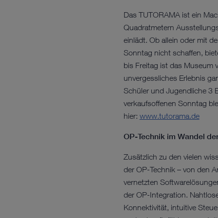
Das TUTORAMA ist ein Mach
Quadratmetern Ausstellungsf
einlädt. Ob allein oder mit 
Sonntag nicht schaffen, b
bis Freitag ist das Museum v
unvergessliches Erlebnis gan
Schüler und Jugendliche 3 Eu
verkaufsoffenen Sonntag bleib
hier:
www.tutorama.de
OP-Technik im Wandel de
Zusätzlich zu den vielen wi
der OP-Technik – von den A
vernetzten Softwarelösunge
der OP-Integration. Nahtlos
Konnektivität, intuitive Ste