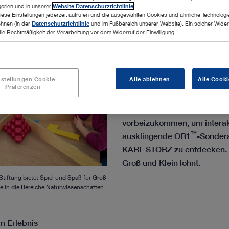
orien und in unserer
Website Datenschutzrichtlinie
.
iese Einstellungen jederzeit aufrufen und die ausgewählten Cookies und ähnliche Technologi
ehnen (in der
Datenschutzrichtlinie
und im Fußbereich unserer Website). Ein solcher Wider
die Rechtmäßigkeit der Verarbeitung vor dem Widerruf der Einwilligung.
Tuttlingen – Am Sonntag, den 
TUTORAMA Mach-Mit-Muse
nstellungen Cookie
Alle ablehnen
Alle Cooki
Stiftung von 13 bis 18 Uhr 
Präferenzen
verkaufsoffenen Sonntags in
und Besucher sind eingelad
vorbeizukommen, um interak
™
ausklingende OR1
-Sondera
KARL STORZ zu entdecken. Ei
Groß und Klein lohnt.
tung bietet Spiel und Spaß für Groß
e in die Bereiche Naturwissenschaften
m Erlebnis