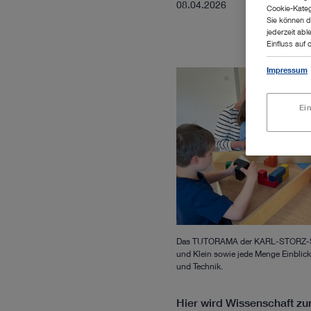
08.04.2026
Cookie-Kateg
Sie können d
jederzeit abl
Einfluss auf 
Impressum
Ei
Das TUTORAMA der KARL-STORZ-Stif
und Klein sowie jede Menge Einblick
und Technik.
Hier wird Wissenschaft zu