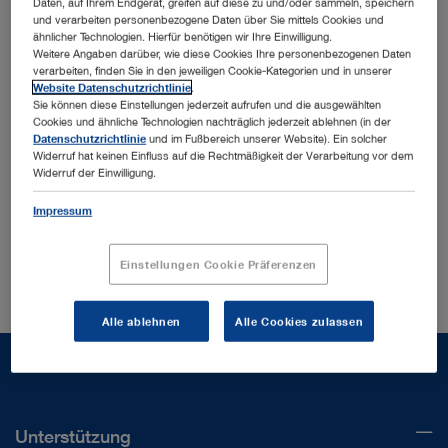
Daten, auf Ihrem Endgerät, greifen auf diese zu und/oder sammeln, speichern
und verarbeiten personenbezogene Daten über Sie mittels Cookies und
ähnlicher Technologien. Hierfür benötigen wir Ihre Einwilligung.
Weitere Angaben darüber, wie diese Cookies Ihre personenbezogenen Daten
verarbeiten, finden Sie in den jeweiligen Cookie-Kategorien und in unserer
Website Datenschutzrichtlinie
.
Sie können diese Einstellungen jederzeit aufrufen und die ausgewählten
Sortieren nach:
Aktualität
Cookies und ähnliche Technologien nachträglich jederzeit ablehnen (in der
Datenschutzrichtlinie
und im Fußbereich unserer Website). Ein solcher
Widerruf hat keinen Einfluss auf die Rechtmäßigkeit der Verarbeitung vor dem
Widerruf der Einwilligung.
Zu Ihrer Suchanfrage wurden keine Ergebnisse in dem
Impressum
ausgewählten Bereich gefunden.
Meinten Sie:
96186001
?
Einstellungen Cookie Präferenzen
Alle ablehnen
Alle Cookies zulassen
Unterstützung