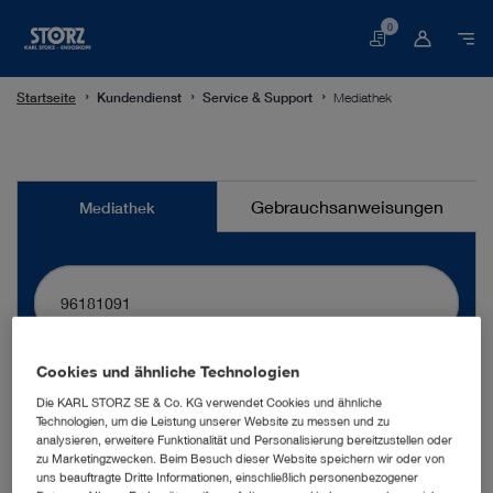
0
Warenkorb
Startseite
Kundendienst
Service & Support
Mediathek
Mediathek
Gebrauchsanweisungen
Mediathek
Cookies und ähnliche Technologien
suchen
Die KARL STORZ SE & Co. KG verwendet Cookies und ähnliche
Technologien, um die Leistung unserer Website zu messen und zu
analysieren, erweitere Funktionalität und Personalisierung bereitzustellen oder
mehr Filter
zu Marketingzwecken. Beim Besuch dieser Website speichern wir oder von
uns beauftragte Dritte Informationen, einschließlich personenbezogener