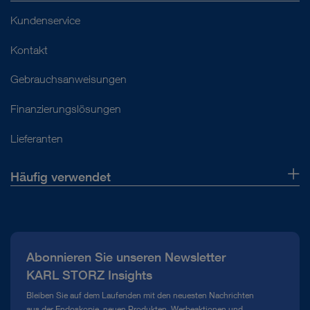
Kundenservice
Kontakt
Gebrauchsanweisungen
Finanzierungslösungen
Lieferanten
Häufig verwendet
Über uns
Presse
Abonnieren Sie unseren Newsletter
Compliance Hotline
KARL STORZ Insights
Mediathek
Bleiben Sie auf dem Laufenden mit den neuesten Nachrichten
aus der Endoskopie, neuen Produkten, Werbeaktionen und