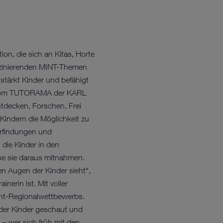
on, die sich an Kitas, Horte
faszinierenden MINT-Themen
stärkt Kinder und befähigt
gen vom TUTORAMA der KARL
tdecken, Forschen, Frei
 Kindern die Möglichkeit zu
Erfindungen und
die Kinder in den
se sie daraus mitnahmen.
n Augen der Kinder sieht“,
erin ist. Mit voller
cht-Regionalwettbewerbs.
der Kinder geschaut und
– wer sich früh mit den