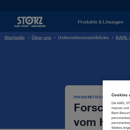
Produkte & Lösungen
Startseite
Über uns
Unternehmenseinblicke
KARL 
Cookies 
PRESSEMITTEILUNG
Forscherf
Die KARL STO
messen und z
Beim Besuch 
vom Hock
personenbezo
personenbezo
Weitere Anga