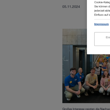
Cookie-Kateg
05.11.2024
Sie können d
jederzeit abl
Einfluss auf 
Impressum
Ei
Großes Interesse zeigten die Nachw