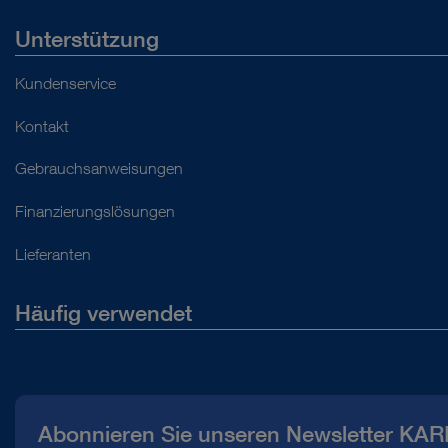
Unterstützung
Kundenservice
Kontakt
Gebrauchsanweisungen
Finanzierungslösungen
Lieferanten
Häufig verwendet
Über uns
Presse
Abonnieren Sie unseren Newsletter KAR
Compliance Hotline