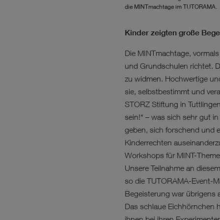
die MINTmachtage im TUTORAMA.
Kinder zeigten große Beg
Die MINTmachtage, vormals be
und Grundschulen richtet. Di
zu widmen. Hochwertige und 
sie, selbstbestimmt und ve
STORZ Stiftung in Tuttlinge
sein!“ – was sich sehr gut in
geben, sich forschend und 
Kinderrechten auseinanderzu
Workshops für MINT-Themen 
Unsere Teilnahme an diesem 
so die TUTORAMA-Event-Manag
Begeisterung war übrigens 
Das schlaue Eichhörnchen h
ihnen bei ihren Experimente