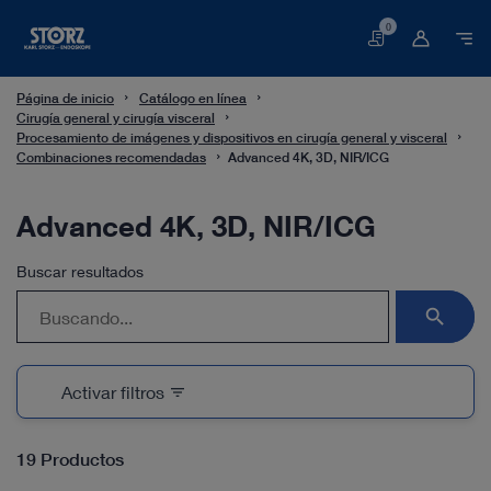
0
Cesta
Página de inicio
Catálogo en línea
Cirugía general y cirugía visceral
Procesamiento de imágenes y dispositivos en cirugía general y visceral
Combinaciones recomendadas
Advanced 4K, 3D, NIR/ICG
Advanced 4K, 3D, NIR/ICG
Buscar resultados
search
Activar filtros
filter_list
19 Productos