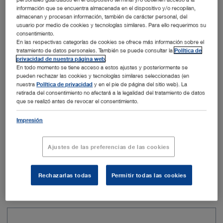
información que se encuentra almacenada en el dispositivo y/o recopilan,
almacenan y procesan información, también de carácter personal, del
Número de salidas Link
1
usuario por medio de cookies y tecnologías similares. Para ello requerimos su
consentimiento.
En las respectivas categorías de cookies se ofrece más información sobre el
Potencia absorbida
86 VA
tratamiento de datos personales. También se puede consultar la
Política de
privacidad de nuestra página web
.
En todo momento se tiene acceso a estos ajustes y posteriormente se
Frecuencia de red
50/60 Hz
pueden rechazar las cookies y tecnologías similares seleccionadas (en
nuestra
Política de privacidad
y en el pie de página del sitio web). La
retirada del consentimiento no afectará a la legalidad del tratamiento de datos
Tensión de trabajo
100 – 240 VAC
que se realizó antes de revocar el consentimiento.
Impresión
Anchura
305 mm
Ajustes de las preferencias de las cookies
Añadir al presupuesto
Rechazarlas todas
Permitir todas las cookies