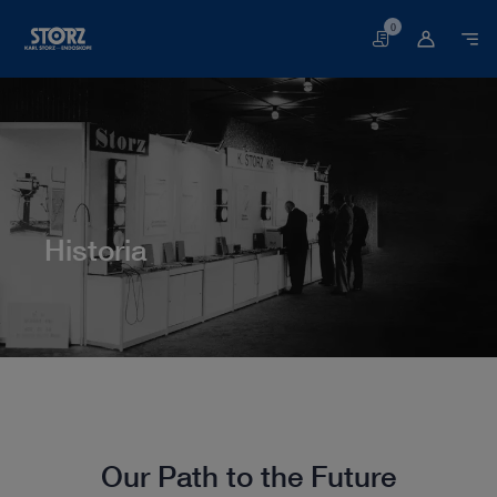
0
Cesta
Historia
Página web
Quiénes somos
Impresiones de nuestra empresa
Historia
Our Path to the Future