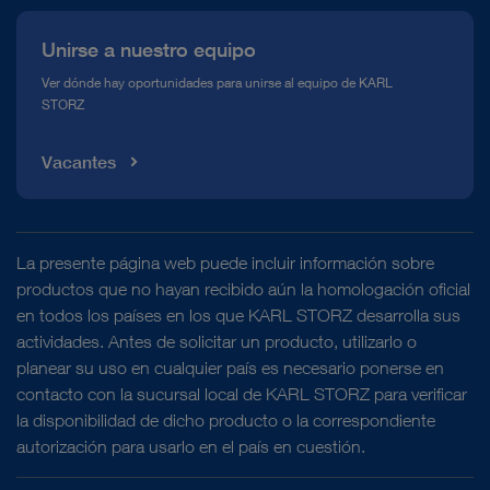
"Endoscopy Company of the Year" (Empresa de Endoscopia del Año)
Inicio de la producción de productos de un solo uso en Tallin
Unirse a nuestro equipo
para la región de Asia-Pacífico.
(Estonia).
1969
Ver dónde hay oportunidades para unirse al equipo de KARL
Sistema de litotricia para la fragmentación de cálculos vesicales.
STORZ
Vacantes
1980
1995
Primer dispositivo de estroboscopia "STORZ 8000" para la
1956
visualización de la vibración de las cuerdas vocales.
En reconocimiento a su trayectoria vital, Karl Storz recibe el premio
El primer sistema extracorporal con flash electrónico permite captar
La presente página web puede incluir información sobre
“Pioneer in Endoscopy Award” de manos de la Society of American
imágenes endoscópicas en una calidad desconocida hasta el
productos que no hayan recibido aún la homologación oficial
Gastrointestinal and Endoscopic Surgeons.
momento.
en todos los países en los que KARL STORZ desarrolla sus
2001/2002
actividades. Antes de solicitar un producto, utilizarlo o
2006
Introducción del endoscopio flexible con chip distal (5 y 8 mm).
planear su uso en cualquier país es necesario ponerse en
®
Introducción del GASTRO PACK
como unidad endoscópica móvil,
contacto con la sucursal local de KARL STORZ para verificar
de aplicación flexible y autónoma.
la disponibilidad de dicho producto o la correspondiente
autorización para usarlo en el país en cuestión.