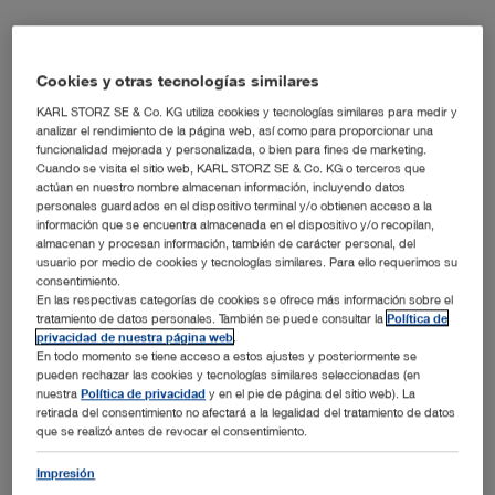
Lorem ipsum dolor sit amet, consetetur sadipscing
elitr, sed diam nonumy eirmod tempor invidunt ut
Cookies y otras tecnologías similares
labore et dolore magna aliquyam erat, sed diam
KARL STORZ SE & Co. KG utiliza cookies y tecnologías similares para medir y
analizar el rendimiento de la página web, así como para proporcionar una
voluptua. At vero eos et accusam et justo duo
funcionalidad mejorada y personalizada, o bien para fines de marketing.
Cuando se visita el sitio web, KARL STORZ SE & Co. KG o terceros que
dolores et ea rebum. Stet clita kasd gubergren, no
actúan en nuestro nombre almacenan información, incluyendo datos
personales guardados en el dispositivo terminal y/o obtienen acceso a la
sea takimata sanctus est Lorem ipsum dolor sit
información que se encuentra almacenada en el dispositivo y/o recopilan,
amet
almacenan y procesan información, también de carácter personal, del
usuario por medio de cookies y tecnologías similares. Para ello requerimos su
consentimiento.
En las respectivas categorías de cookies se ofrece más información sobre el
tratamiento de datos personales. También se puede consultar la
Política de
privacidad de nuestra página web
.
En todo momento se tiene acceso a estos ajustes y posteriormente se
pueden rechazar las cookies y tecnologías similares seleccionadas (en
nuestra
Política de privacidad
y en el pie de página del sitio web). La
retirada del consentimiento no afectará a la legalidad del tratamiento de datos
que se realizó antes de revocar el consentimiento.
1945 - 1960
Impresión