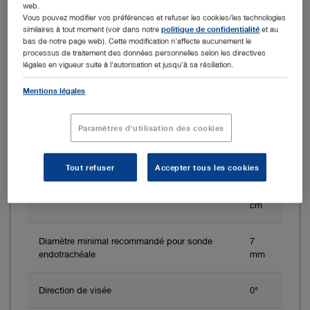
web.
Vous pouvez modifier vos préférences et refuser les cookies/les technologies
similaires à tout moment (voir dans notre
politique de confidentialité
et au
bas de notre page web). Cette modification n'affecte aucunement le
processus de traitement des données personnelles selon les directives
légales en vigueur suite à l'autorisation et jusqu'à sa résiliation.
Mentions légales
Diamètre extérieur de l'extrémité distale
6,5
mm
Paramètres d'utilisation des cookies
Diamètre du canal opérateur
3
mm
Tout refuser
Accepter tous les cookies
Longueur utile
65
cm
Diamètre minimal recommandé pour sonde
7
endotrachéale
mm
Direction de visée
0°