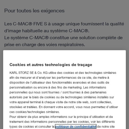
Pour toutes les exigences
Les C-MAC® FIVE S à usage unique fournissent la qualité
d'image habituelle au système C-MAC®.
Le système C-MAC® constitue une solution complète de
prise en charge des voies respiratoires.
Cookies et autres technologies de traçage
3 Produits
KARL STORZ SE & Co. KG utilise des cookies et des technologies similaires
afin de mesurer et d'analyser les performances de ce site, de mettre à
disposition de l'utilisateur des fonctionnalités avancées et des outils de
N° de réf. commande : 0916612-06
personnalisation ou encore à des fins de marketing. Les informations
personnelles qui nous sont fournies / sont fournies à des partenaires
autorisés par le biais de cookies ou de technologies similaires installés sur
FIVE S 6,5x65, stérile, à usage unique
votre appareil terminal à chaque visite de notre site web, sont collectées,
stockées et traitées. En donnant votre accord, vous nous permettez d'utiliser
ces cookies/technologies similaires.
Pour obtenir de plus amples informations sur le principe d'utilisation et de
traitement des informations personnelles par les cookies, voir les différents
types de cookies et consulter la
politique de confidentialité
de notre site