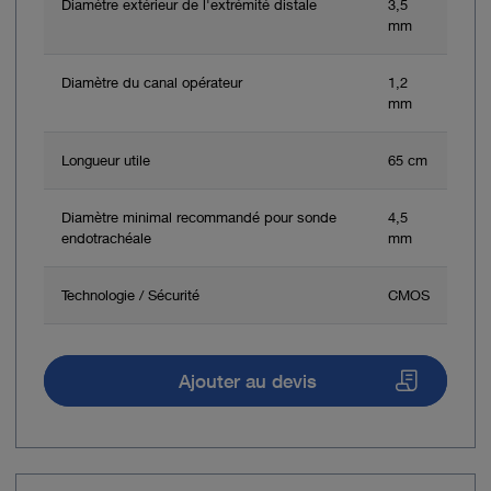
Diamètre extérieur de l'extrémité distale
3,5
mm
Diamètre du canal opérateur
1,2
mm
Longueur utile
65 cm
Diamètre minimal recommandé pour sonde
4,5
endotrachéale
mm
Technologie / Sécurité
CMOS
Ajouter au devis