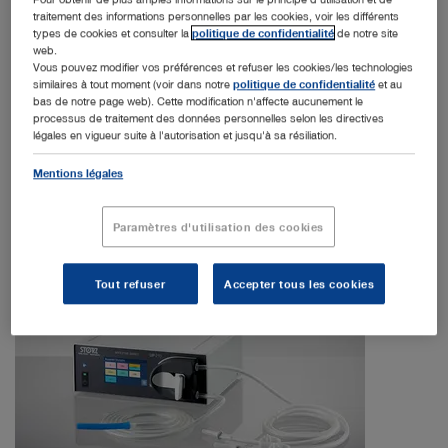
Conseils professionnels
traitement des informations personnelles par les cookies, voir les différents
types de cookies et consulter la
politique de confidentialité
de notre site
web.
Raccord optique-chemise stable
Vous pouvez modifier vos préférences et refuser les cookies/les technologies
similaires à tout moment (voir dans notre
politique de confidentialité
et au
Blocage de l’optique facilitée par le raccord Snap-in
bas de notre page web). Cette modification n'affecte aucunement le
Flux de liquide amélioré grâce au système High-Flow
processus de traitement des données personnelles selon les directives
légales en vigueur suite à l'autorisation et jusqu'à sa résiliation.
Nettoyage efficace des chemises dû au principe de
démontabilité
Mentions légales
®
ENDOMAT
SELECT et logiciel au
Paramètres d'utilisation des cookies
choix
Tout refuser
Accepter tous les cookies