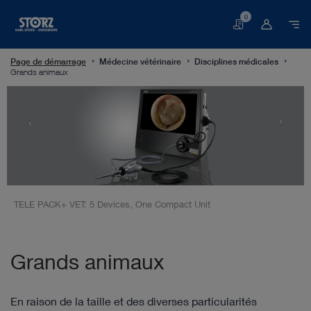
0
Panier
Page de démarrage
Médecine vétérinaire
Disciplines médicales
Grands animaux
TELE PACK+ VET: 5 Devices, One Compact Unit
Grands animaux
En raison de la taille et des diverses particularités