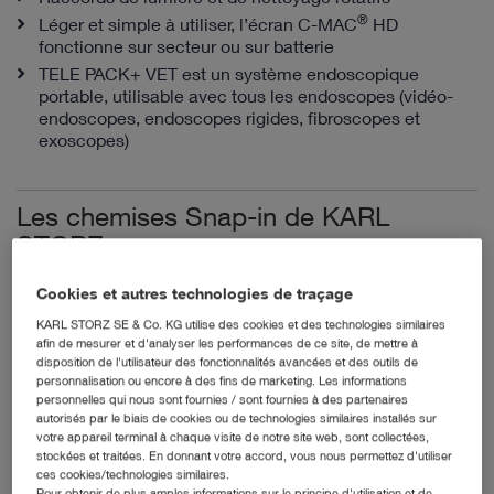
®
Léger et simple à utiliser, l’écran C-MAC
HD
fonctionne sur secteur ou sur batterie
TELE PACK+ VET est un système endoscopique
portable, utilisable avec tous les endoscopes (vidéo-
endoscopes, endoscopes rigides, fibroscopes et
exoscopes)
Les chemises Snap-in de KARL
STORZ
Cookies et autres technologies de traçage
KARL STORZ SE & Co. KG utilise des cookies et des technologies similaires
afin de mesurer et d'analyser les performances de ce site, de mettre à
disposition de l'utilisateur des fonctionnalités avancées et des outils de
personnalisation ou encore à des fins de marketing. Les informations
personnelles qui nous sont fournies / sont fournies à des partenaires
autorisés par le biais de cookies ou de technologies similaires installés sur
votre appareil terminal à chaque visite de notre site web, sont collectées,
stockées et traitées. En donnant votre accord, vous nous permettez d'utiliser
ces cookies/technologies similaires.
Pour obtenir de plus amples informations sur le principe d'utilisation et de