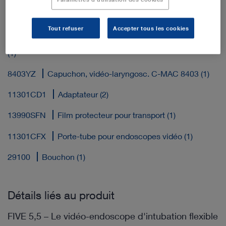
11303BNX
Vidéo-endoscope intub. flexible 5,5x65 (1)
Tout refuser
Accepter tous les cookies
27677SM
Coffret plast., mousse spéc.,555x437x108
(1)
8403YZ
Capuchon, vidéo-laryngosc. C-MAC 8403 (1)
11301CD1
Adaptateur (2)
13990SFN
Film protecteur pour transport (1)
11301CFX
Porte-tube pour endoscopes vidéo (1)
29100
Bouchon (1)
Détails liés au produit
FIVE 5,5 – Le vidéo-endoscope d'intubation flexible