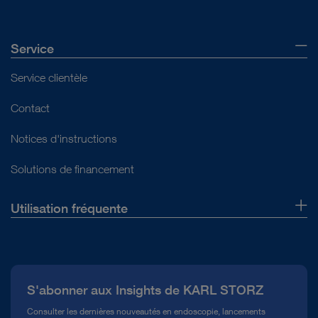
Service
Service clientèle
Contact
Notices d'instructions
Solutions de financement
Utilisation fréquente
Qui sommes-nous ?
Presse
S'abonner aux Insights de KARL STORZ
Service télé-assistance Conformité
Consulter les dernières nouveautés en endoscopie, lancements