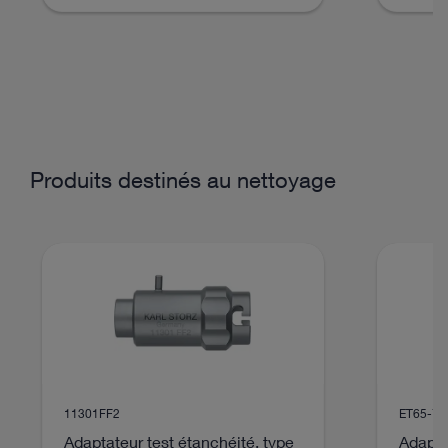
Produits destinés au nettoyage
11301FF2
ET65-77
Adaptateur test étanchéité, type
Adapta