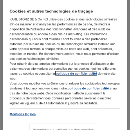
Quantité:
Cookies et autres technologies de traçage
KARL STORZ SE & Co. KG utilise des cookies et des technologies similaires
afin de mesurer et d'analyser les performances de ce site, de mettre à
disposition de l'utilisateur des fonctionnalités avancées et des outils de
personnalisation ou encore à des fins de marketing. Les informations
personnelles qui nous sont fournies / sont fournies à des partenaires
Ajouter au devis
autorisés par le biais de cookies ou de technologies similaires installés sur
votre appareil terminal à chaque visite de notre site web, sont collectées,
stockées et traitées. En donnant votre accord, vous nous permettez d'utiliser
ces cookies/technologies similaires.
Pour obtenir de plus amples informations sur le principe d'utilisation et de
traitement des informations personnelles par les cookies, voir les différents
types de cookies et consulter la
politique de confidentialité
de notre site
web.
Equipement fourni
Vous pouvez modifier vos préférences et refuser les cookies/les technologies
similaires à tout moment (voir dans notre
politique de confidentialité
et au
10310
Intubateur bronchoscope, T2, stérile (1)
bas de notre page web). Cette modification n'affecte aucunement le
processus de traitement des données personnelles selon les directives
légales en vigueur suite à l'autorisation et jusqu'à sa résiliation.
10309
Intubateur p. bronchoscope, T4, stérile (1)
Mentions légales
13242XL
Testeur d’étanchéité (1)
11025E
Capuchon d'équilibre de pression (1)
Paramètres d'utilisation des cookies