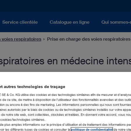
Service clientèle
Catalogue en ligne
Qui sommes-
 voies respiratoires
Prise en charge des voies respiratoire
spiratoires en médecine inten
t autres technologies de traçage
E & Co. KG utilise des cookies et des technologies similaires afin de mesurer et d'analyse
de ce site, de mettre à disposition de l'utilisateur des fonctionnalités avancées et des outil
ion ou encore à des fins de marketing. Les informations personnelles qui nous sont fournies
ires autorisés par le biais de cookies ou de technologies similaires installés sur votre appar
 de notre site web, sont collectées, stockées et traitées. En donnant votre accord, vous no
s cookies/technologies similaires.
de plus amples informations sur le principe d'utilisation et de traitement des informations p
ux voies respiratoires survient au service des soins intensifs. 
voir les différents types de cookies et consulter la
politique de confidentialité
de notre sit