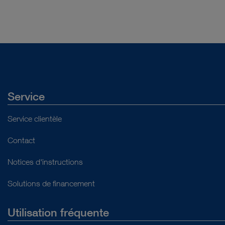
Lavage broncho-alvéolaire, aspiration, contrôle de la posi
Ouvrir l'aperçu
Service
Service clientèle
Contact
Notices d'instructions
Solutions de financement
Utilisation fréquente