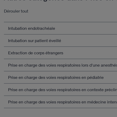
Dérouler tout
Intubation endotrachéale
Intubation sur patient éveillé
Ouvrir l'aperçu
Extraction de corps étrangers
Ouvrir l'aperçu
Prise en charge des voies respiratoires lors d'une anesthé
Ouvrir l'aperçu
Prise en charge des voies respiratoires en pédiatrie
Ouvrir l'aperçu
Prise en charge des voies respiratoires en contexte précli
Ouvrir l'aperçu
Prise en charge des voies respiratoires en médecine inten
Ouvrir l'aperçu
Monitorage lors d'une trachéotomie par dilatation