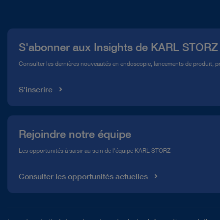
Qui sommes-nous ?
Presse
S'abonner aux Insights de KARL STORZ
Service télé-assistance Conformité
Consulter les dernières nouveautés en endoscopie, lancements de produit, pr
Médiathèque
S'inscrire
Rejoindre notre équipe
Les opportunités à saisir au sein de l'équipe KARL STORZ
Consulter les opportunités actuelles