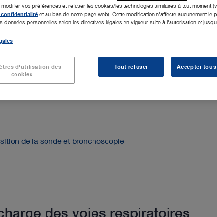
e, contrôle de la position de la sonde et monitorage lors d'une 
odifier vos préférences et refuser les cookies/les technologies similaires à tout moment (v
 confidentialité
et au bas de notre page web). Cette modification n'affecte aucunement le
uvent utilisé aux soins intensifs. Un choix différencié de la
s données personnelles selon les directives légales en vigueur suite à l'autorisation et jusqu'à
éunissant tous les instruments nécessaires à la prise en charg
gales
tres d'utilisation des
Tout refuser
Accepter tous
cookies
osition de la sonde et bronchoscopie
charge des voies respiratoires