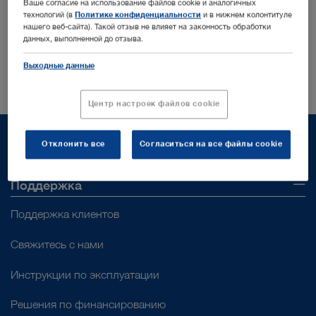
Ваше согласие на использование файлов cookie и аналогичных
KARL STORZ
технологий (в
Политике конфиденциальности
и в нижнем колонтитуле
нашего веб-сайта). Такой отзыв не влияет на законность обработки
Insights
данных, выполненной до отзыва.
Подпишитесь здесь
Выходные данные
Центр настроек файлов cookie
Отклонить все
Согласиться на все файлы cookie
Поддержка
Поддержка клиентов
Свяжитесь с нами
Инструкции по эксплуатации
Решения по финансированию