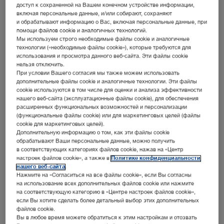
обращаться в соответствующий филиал KARL STORZ
доступ к сохраненной на Вашем конечном устройстве информации,
или к Вашему уполномоченному дистрибьютору.
включая персональные данные, и/или собирают, сохраняют
и обрабатывают информацию о Вас, включая персональные данные, при
помощи файлов cookie и аналогичных технологий.
Мы используем строго необходимые файлы cookie и аналогичные
технологии («необходимые файлы cookie»), которые требуются для
использования и просмотра данного веб-сайта. Эти файлы cookie
нельзя отключить.
При условии Вашего согласия мы также можем использовать
дополнительные файлы cookie и аналогичные технологии. Эти файлы
cookie используются в том числе для оценки и анализа эффективности
нашего веб-сайта (эксплуатационные файлы cookie), для обеспечения
Медиатека
Мероприятия
расширенных функциональных возможностей и персонализации
(функциональные файлы cookie) или для маркетинговых целей (файлы
Брошюры, флаеры,
Национальные
cookie для маркетинговых целей).
видеофильмы
и международные
Дополнительную информацию о том, как эти файлы cookie
и инструкции
ярмарки, конгрессы
обрабатывают Ваши персональные данные, можно получить
по эксплуатации
и семинары
в соответствующих категориях файлов cookie, нажав на «Центр
настроек файлов cookie», а также в
Политике конфиденциальности
нашего веб-сайта
.
Нажмите на «Согласиться на все файлы cookie», если Вы согласны
на использование всех дополнительных файлов cookie или нажмите
на соответствующую категорию в «Центре настроек файлов cookie»,
если Вы хотите сделать более детальный выбор этих дополнительных
файлов cookie.
Вы в любое время можете обратиться к этим настройкам и отозвать