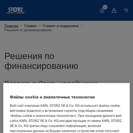
0
Корзина
Главная
Сервис
Сервис и поддержка
Решения по финансированию
Решения по
финансированию
Воспользуйтесь новейшими
технологиями – сэкономьте
финансовые ресурсы
Файлы cookie и аналогичные технологии
Веб-сайт компании KARL STORZ SE & Co. KG использует файлы cookie,
веб-маяки (beacons) и встроенные скрипты (под общим названием
Для получения дополнительной информации
«Файлы cookie и аналогичные технологии»). При посещении данного веб-
о решениях по финансированию или
сайта KARL STORZ SE & Co. KG или действующие от имени KARL STORZ
об альтернативных возможностях приобретения
SE & Co. KG третьи лица сохраняют информацию, включая
продуктов KARL STORZ в Вашей стране просьба
персональные данные на Вашем конечном устройстве и/или получают