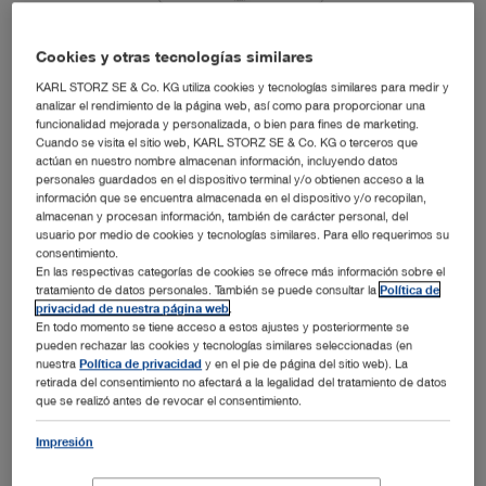
Cookies y otras tecnologías similares
KARL STORZ SE & Co. KG utiliza cookies y tecnologías similares para medir y
analizar el rendimiento de la página web, así como para proporcionar una
funcionalidad mejorada y personalizada, o bien para fines de marketing.
Cuando se visita el sitio web, KARL STORZ SE & Co. KG o terceros que
actúan en nuestro nombre almacenan información, incluyendo datos
personales guardados en el dispositivo terminal y/o obtienen acceso a la
información que se encuentra almacenada en el dispositivo y/o recopilan,
almacenan y procesan información, también de carácter personal, del
usuario por medio de cookies y tecnologías similares. Para ello requerimos su
consentimiento.
En las respectivas categorías de cookies se ofrece más información sobre el
tratamiento de datos personales. También se puede consultar la
Política de
privacidad de nuestra página web
.
En todo momento se tiene acceso a estos ajustes y posteriormente se
pueden rechazar las cookies y tecnologías similares seleccionadas (en
nuestra
Política de privacidad
y en el pie de página del sitio web). La
IMAGE1 S™ 4U – Sistema de imagen con luz
retirada del consentimiento no afectará a la legalidad del tratamiento de datos
blanca en 4K
que se realizó antes de revocar el consentimiento.
Impresión
El sistema de cámara IMAGE1 S™ 4U alcanza una
resolución 4 veces superior al formato FULL HD, se puede