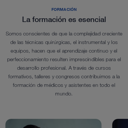
FORMACIÓN
La formación es esencial
Somos conscientes de que la complejidad creciente
Novedades de nuestra gama de productos
de las técnicas quirúrgicas, el instrumental y los
equipos, hacen que el aprendizaje continuo y el
perfeccionamiento resulten imprescindibles para el
desarrollo profesional. A través de cursos
NEW
formativos, talleres y congresos contribuimos a la
formación de médicos y asistentes en todo el
mundo.
™
ENDOFLATOR
+ para insuflación
Ópt