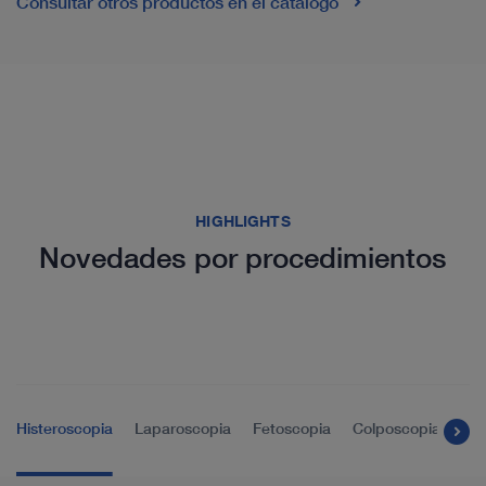
Consultar otros productos en el catálogo
HIGHLIGHTS
Novedades por procedimientos
Histeroscopia
Laparoscopia
Fetoscopia
Colposcopia
End