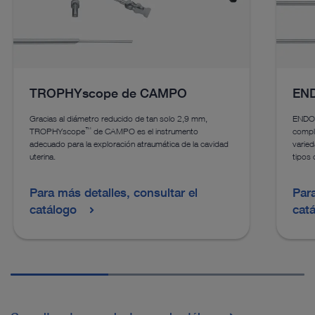
TROPHYscope de CAMPO
END
Gracias al diámetro reducido de tan solo 2,9 mm,
ENDO
™
TROPHYscope
de CAMPO es el instrumento
comple
adecuado para la exploración atraumática de la cavidad
varied
uterina.
tipos 
Para más detalles, consultar el
Para
catálogo
cat