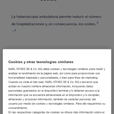
La histeroscopia ambulatoria permite reducir el número
3
de hospitalizaciones y, en consecuencia, los costes.
4
Formación con
Cookies y otras tecnologías similares
expertos
KARL STORZ SE & Co. KG utiliza cookies y tecnologías similares para medir y
analizar el rendimiento de la página web, así como para proporcionar una
funcionalidad mejorada y personalizada, o bien para fines de marketing.
Cuando se visita el sitio web, KARL STORZ SE & Co. KG o terceros que
actúan en nuestro nombre almacenan información, incluyendo datos
Conscientes de nuestra gran responsabilidad con la
personales guardados en el dispositivo terminal y/o obtienen acceso a la
salud de la mujer, ofrecemos diversas actividades y
información que se encuentra almacenada en el dispositivo y/o recopilan,
talleres formativos de endoscopia.
almacenan y procesan información, también de carácter personal, del
usuario por medio de cookies y tecnologías similares. Para ello requerimos su
consentimiento.
En las respectivas categorías de cookies se ofrece más información sobre el