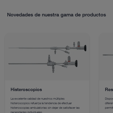
Novedades de nuestra gama de productos
Histeroscopios
Res
La excelente calidad de nuestros múltiples
Dispo
histeroscopios refuerza la tendencia de efectuar
difer
histeroscopias ambulatorias sin dejar de satisfacer las
permit
necesidades individuales.