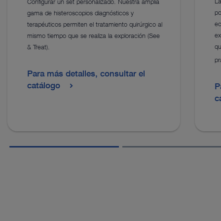
La
Configurar un set personalizado. Nuestra amplia
po
gama de histeroscopios diagnósticos y
ec
terapéuticos permiten el tratamiento quirúrgico al
ex
mismo tiempo que se realiza la exploración (See
qu
& Treat).
pr
Para más detalles, consultar el
catálogo
P
c