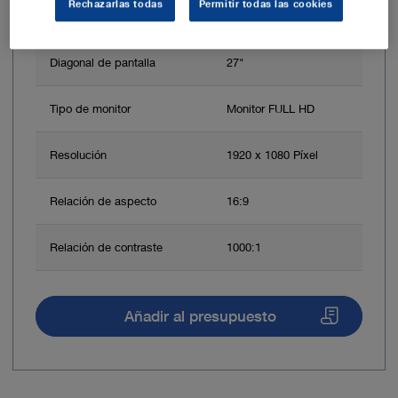
Rechazarlas todas
Permitir todas las cookies
Diagonal de pantalla
27"
Tipo de monitor
Monitor FULL HD
Resolución
1920 x 1080 Píxel
Relación de aspecto
16:9
Relación de contraste
1000:1
Añadir al presupuesto