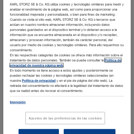
sistema de cámara IMAGE1 S™. Los monitores están
KARL STORZ SE & Co. KG utiliza cookies y tecnologías similares para medir y
analizar el rendimiento de la página web, así como para proporcionar una
disponibles con diferentes resoluciones (4K/FULL HD),
funcionalidad mejorada y personalizada, o bien para fines de marketing.
tamaños y tecnologías (2D/3D), para responder a las
Cuando se visita el sitio web, KARL STORZ SE & Co. KG o terceros que
actúan en nuestro nombre almacenan información, incluyendo datos
exigencias de cada intervención.
personales guardados en el dispositivo terminal y/o obtienen acceso a la
información que se encuentra almacenada en el dispositivo y/o recopilan,
almacenan y procesan información, también de carácter personal, del
usuario por medio de cookies y tecnologías similares. Para ello requerimos su
1 Productos
consentimiento.
En las respectivas categorías de cookies se ofrece más información sobre el
tratamiento de datos personales. También se puede consultar la
Política de
privacidad de nuestra página web
.
Núm. de artículo: TM220
En todo momento se tiene acceso a estos ajustes y posteriormente se
pueden rechazar las cookies y tecnologías similares seleccionadas (en
nuestra
Política de privacidad
y en el pie de página del sitio web). La
Monitor FULL HD de 27"
retirada del consentimiento no afectará a la legalidad del tratamiento de datos
que se realizó antes de revocar el consentimiento.
Impresión
Ajustes de las preferencias de las cookies