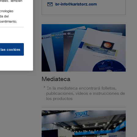
onales. También
br-info@karlstorz.com
cnologías
da del
sentimiento.
rciona
cimientos.”
 las cookies
Mediateca
En la mediateca encontrará folletos,
publicaciones, vídeos e instrucciones de
los productos