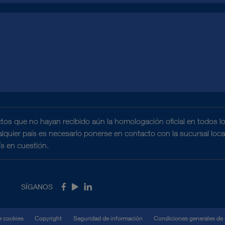
tos que no hayan recibido aún la homologación oficial en todos l
ualquier país es necesario ponerse en contacto con la sucursal loc
ís en cuestión.
SÍGANOS
Facebook
Youtube
LinkedIn
e cookies
Copyright
Seguridad de información
Condiciones generales de 