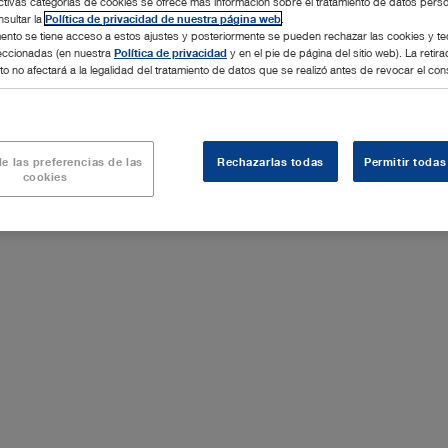
ctivas categorías de cookies se ofrece más información sobre el tratamiento de datos pers
sultar la
Política de privacidad de nuestra página web
.
nto se tiene acceso a estos ajustes y posteriormente se pueden rechazar las cookies y te
leccionadas (en nuestra
Política de privacidad
y en el pie de página del sitio web). La retira
o no afectará a la legalidad del tratamiento de datos que se realizó antes de revocar el con
®
l cual seguimos convencidos. SCENARA
software nos propo
oder crear un atlas de ginecología como base de datos de cono
e las preferencias de las
Rechazarlas todas
Permitir todas
cookies