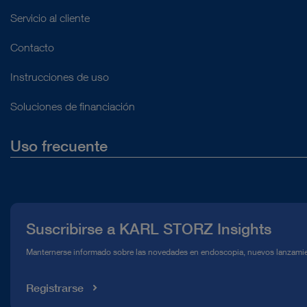
Servicio al cliente
Contacto
Instrucciones de uso
Soluciones de financiación
Uso frecuente
Quiénes somos
Prensa
Suscribirse a KARL STORZ Insights
Línea de atención para el Cumplimiento normativo (Hotline)
Manternerse informado sobre las novedades en endoscopia, nuevos lanzamie
Mediateca
Registrarse