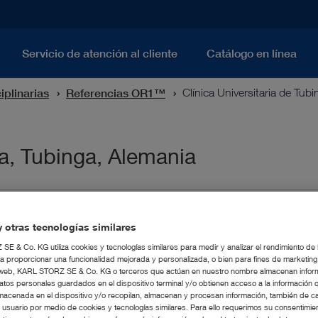
Servicio de atención al cliente
Catálogo en línea
iplinarias
Referencias OR1™
Clínica Universitaria de Tub
ga, Tubinga, Alemania
 otras tecnologías similares
E & Co. KG utiliza cookies y tecnologías similares para medir y analizar el rendimiento de
tos
Información adicion
a proporcionar una funcionalidad mejorada y personalizada, o bien para fines de marketin
tio web, KARL STORZ SE & Co. KG o terceros que actúan en nuestro nombre almacenan infor
®
O
Inicio del proyecto 2017
atos personales guardados en el dispositivo terminal y/o obtienen acceso a la información 
®
A
Inauguración 2019
macenada en el dispositivo y/o recopilan, almacenan y procesan información, también de c
l usuario por medio de cookies y tecnologías similares. Para ello requerimos su consentimie