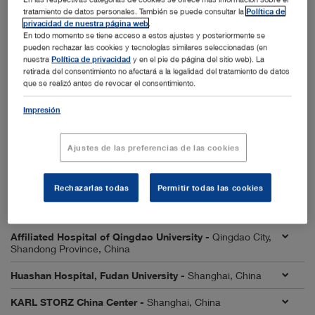
IRCAD Rio de Janeiro -
Rio de Janeiro, Brasil
tratamiento de datos personales. También se puede consultar la
Política de
privacidad de nuestra página web
.
Endoscopic Training Centre Antwerp (ETCA) -
Antwerp,
En todo momento se tiene acceso a estos ajustes y posteriormente se
Bélgica
pueden rechazar las cookies y tecnologías similares seleccionadas (en
nuestra
Política de privacidad
y en el pie de página del sitio web). La
Shengjing Hospital of China Medical University -
Benxi
retirada del consentimiento no afectará a la legalidad del tratamiento de datos
City, Liaoning Province, China
que se realizó antes de revocar el consentimiento.
First Affiliated Hospital, Sun Yat-sen University -
Impresión
Guangzhou City, Guangdong Province, China
First Affiliated Hospital of University of Science and
Ajustes de las preferencias de las cookies
Technology of China (USTC) -
Hefei City, Anhui Province,
China
Rechazarlas todas
Permitir todas las cookies
First Hospital of Lanzhou University -
Lanzhou City,
Gansu Province, China
Affiliated Hospital of Qingdao University -
Qingdao City,
Shandong Province, China
Huashan Hospital, Fudan University -
Shanghai, China
KARL STORZ China Center -
Shanghai, China