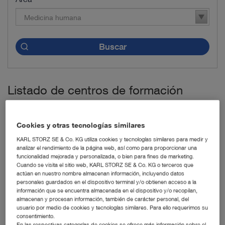
Medicina humana
Buscar
Listado de centros de formación
Los centros de formación están completamente
equipados y ofrecen talleres formativos.
Cookies y otras tecnologías similares
KARL STORZ SE & Co. KG utiliza cookies y tecnologías similares para medir y
analizar el rendimiento de la página web, así como para proporcionar una
Minimal invasive Chirugie Universitätsklinikum Tübingen
funcionalidad mejorada y personalizada, o bien para fines de marketing.
(MIC Tübingen) -
Tübingen, Alemania
Cuando se visita el sitio web, KARL STORZ SE & Co. KG o terceros que
actúan en nuestro nombre almacenan información, incluyendo datos
Universitätsklinikum Tübingen, Anatomisches Institut -
personales guardados en el dispositivo terminal y/o obtienen acceso a la
Tübingen, Alemania
información que se encuentra almacenada en el dispositivo y/o recopilan,
almacenan y procesan información, también de carácter personal, del
usuario por medio de cookies y tecnologías similares. Para ello requerimos su
IRCAD Barretos -
Dr. Paulo Prata, Barretos, Brasil
consentimiento.
En las respectivas categorías de cookies se ofrece más información sobre el