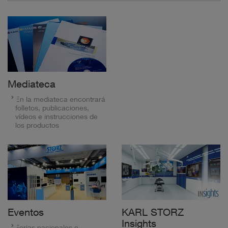
Mediateca
En la mediateca encontrará
folletos, publicaciones,
vídeos e instrucciones de
los productos
Eventos
KARL STORZ
Insights
Ferias nacionales e