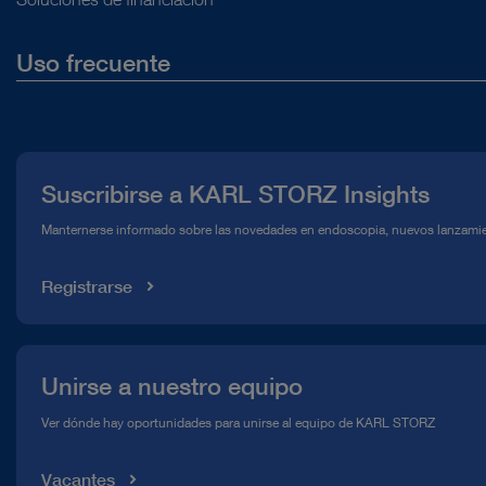
Uso frecuente
Quiénes somos
Prensa
Suscribirse a KARL STORZ Insights
Línea de atención para el Cumplimiento normativo (Hotline)
Manternerse informado sobre las novedades en endoscopia, nuevos lanzamie
Mediateca
Registrarse
Unirse a nuestro equipo
Ver dónde hay oportunidades para unirse al equipo de KARL STORZ
Vacantes