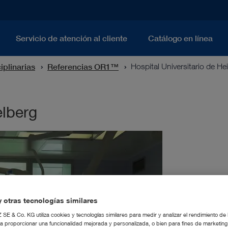
Servicio de atención al cliente
Catálogo en línea
iplinarias
Referencias OR1™
Hospital Universitario de He
elberg
 otras tecnologías similares
E & Co. KG utiliza cookies y tecnologías similares para medir y analizar el rendimiento de
a proporcionar una funcionalidad mejorada y personalizada, o bien para fines de marketin