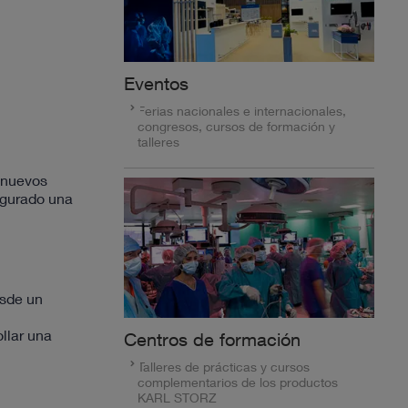
Eventos
Ferias nacionales e internacionales,
congresos, cursos de formación y
talleres
 nuevos
ugurado una
esde un
llar una
Centros de formación
Talleres de prácticas y cursos
complementarios de los productos
KARL STORZ