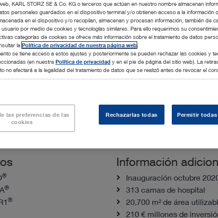
tio web, KARL STORZ SE & Co. KG o terceros que actúan en nuestro nombre almacenan infor
atos personales guardados en el dispositivo terminal y/o obtienen acceso a la información 
macenada en el dispositivo y/o recopilan, almacenan y procesan información, también de c
l usuario por medio de cookies y tecnologías similares. Para ello requerimos su consentimie
ctivas categorías de cookies se ofrece más información sobre el tratamiento de datos pers
sultar la
Política de privacidad de nuestra página web
.
nto se tiene acceso a estos ajustes y posteriormente se pueden rechazar las cookies y te
leccionadas (en nuestra
Política de privacidad
y en el pie de página del sitio web). La retira
o no afectará a la legalidad del tratamiento de datos que se realizó antes de revocar el con
e las preferencias de las
Rechazarlas todas
Permitir todas
cookies
tos
Información adicion
®
O
Inauguración octubre 202
®
A
313 camas de hospital
®
R1
20,700 m² de área utilizab
210 € millones de inversió