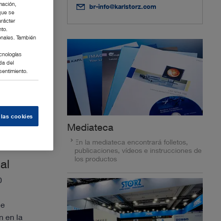
mación,
br-info@karlstorz.com
que se
arácter
nto.
onales. También
cnologías
da del
sentimiento.
 las cookies
Mediateca
En la mediateca encontrará folletos,
publicaciones, vídeos e instrucciones de
los productos
al
0
le
n en la