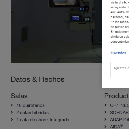
visita el si
incluyendo d
encuentra al
personal, de
En las respe
se puede con
En todo mome
similares se
consentimient
Impresión
Ajustes d
Datos & Hechos
Salas
Produc
16 quirófanos
OR1 NE
2 salas híbridas
SCENAR
1 sala de shock integrada
ADAPTO
®
AIDA