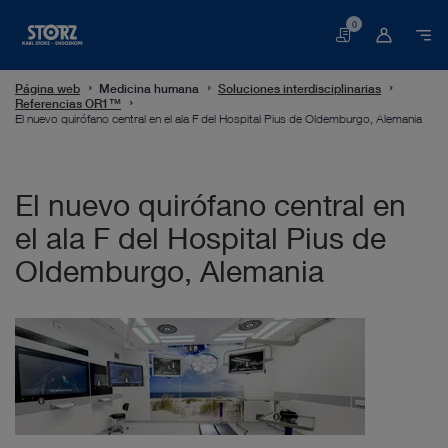
0
Cesta
Página web
Medicina humana
Soluciones interdisciplinarias
Referencias OR1™
El nuevo quirófano central en el ala F del Hospital Pius de Oldemburgo, Alemania
El nuevo quirófano central en
el ala F del Hospital Pius de
Oldemburgo, Alemania