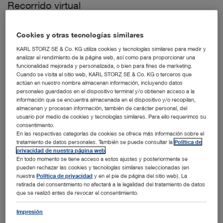
Recorrido virtual
Cookies y otras tecnologías similares
Datos & Hechos
KARL STORZ SE & Co. KG utiliza cookies y tecnologías similares para medir y
analizar el rendimiento de la página web, así como para proporcionar una
funcionalidad mejorada y personalizada, o bien para fines de marketing.
Salas
Cuando se visita el sitio web, KARL STORZ SE & Co. KG o terceros que
actúan en nuestro nombre almacenan información, incluyendo datos
personales guardados en el dispositivo terminal y/o obtienen acceso a la
• 3 Quirófanos (2x 4K, 1x 4K/3D)
información que se encuentra almacenada en el dispositivo y/o recopilan,
• 1 Sala híbrida
almacenan y procesan información, también de carácter personal, del
usuario por medio de cookies y tecnologías similares. Para ello requerimos su
consentimiento.
Productos
En las respectivas categorías de cookies se ofrece más información sobre el
tratamiento de datos personales. También se puede consultar la
Política de
®
OR1 NEO
privacidad de nuestra página web
.
En todo momento se tiene acceso a estos ajustes y posteriormente se
®
SCENARA
pueden rechazar las cookies y tecnologías similares seleccionadas (en
Placas digitales
nuestra
Política de privacidad
y en el pie de página del sitio web). La
retirada del consentimiento no afectará a la legalidad del tratamiento de datos
™
®
IMAGE1 S
Rubina
que se realizó antes de revocar el consentimiento.
Unidad móvil
Impresión