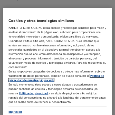
Productos
Cookies y otras tecnologías similares
®
OR1 FUSION
KARL STORZ SE & Co. KG utiliza cookies y tecnologías similares para medir y
analizar el rendimiento de la página web, así como para proporcionar una
funcionalidad mejorada y personalizada, o bien para fines de marketing.
Cuando se visita el sitio web, KARL STORZ SE & Co. KG o terceros que
Información adicional
actúan en nuestro nombre almacenan información, incluyendo datos
personales guardados en el dispositivo terminal y/o obtienen acceso a la
Fase 1 de construcción 2017: 8 quirófanos
información que se encuentra almacenada en el dispositivo y/o recopilan,
almacenan y procesan información, también de carácter personal, del
Fase 2 de construcción 2019: 2 quirófanos
usuario por medio de cookies y tecnologías similares. Para ello requerimos su
632 camas
consentimiento.
En las respectivas categorías de cookies se ofrece más información sobre el
15 especialidades médicas
tratamiento de datos personales. También se puede consultar la
Política de
~30.500 pacientes hospitalizados por año
privacidad de nuestra página web
.
~56.000 pacientes ambulatorios por año
En todo momento se tiene acceso a estos ajustes y posteriormente se
pueden rechazar las cookies y tecnologías similares seleccionadas (en
nuestra
Política de privacidad
y en el pie de página del sitio web). La
retirada del consentimiento no afectará a la legalidad del tratamiento de datos
que se realizó antes de revocar el consentimiento.
Vídeo
El nuevo quirófano central en el Hospital de los
Impresión