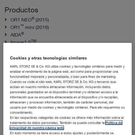
Productos
®
OR1 NEO
(2015)
™
OR1
mini (2018)
®
AIDA
TM
Image1 S
Cookies y otras tecnologías similares
KARL STORZ SE & Co. KG utiliza cookies y tecnologías similares para medir y
Opinión de un especialista
analizar el rendimiento de la página web, así como para proporcionar una
funcionalidad mejorada y personalizada, o bien para fines de marketing.
Cuando se visita el sitio web, KARL STORZ SE & Co. KG o terceros que
actúan en nuestro nombre almacenan información, incluyendo datos
personales guardados en el dispositivo terminal y/o obtienen acceso a la
información que se encuentra almacenada en el dispositivo y/o recopilan,
almacenan y procesan información, también de carácter personal, del
usuario por medio de cookies y tecnologías similares. Para ello requerimos su
consentimiento.
En las respectivas categorías de cookies se ofrece más información sobre el
tratamiento de datos personales. También se puede consultar la
Política de
privacidad de nuestra página web
.
En todo momento se tiene acceso a estos ajustes y posteriormente se