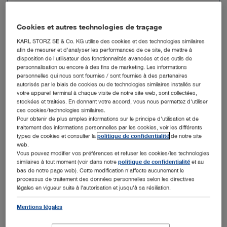
Cookies et autres technologies de traçage
KARL STORZ SE & Co. KG utilise des cookies et des technologies similaires
afin de mesurer et d'analyser les performances de ce site, de mettre à
Pointe du mandrin pour trocart
distale biseautée
disposition de l'utilisateur des fonctionnalités avancées et des outils de
personnalisation ou encore à des fins de marketing. Les informations
personnelles qui nous sont fournies / sont fournies à des partenaires
Dimensions
3,5 mm
autorisés par le biais de cookies ou de technologies similaires installés sur
votre appareil terminal à chaque visite de notre site web, sont collectées,
stockées et traitées. En donnant votre accord, vous nous permettez d'utiliser
Longueur utile
3 cm
ces cookies/technologies similaires.
Pour obtenir de plus amples informations sur le principe d'utilisation et de
traitement des informations personnelles par les cookies, voir les différents
Code couleur
vert
types de cookies et consulter la
politique de confidentialité
de notre site
web.
Vous pouvez modifier vos préférences et refuser les cookies/les technologies
stérile
Non
similaires à tout moment (voir dans notre
politique de confidentialité
et au
bas de notre page web). Cette modification n'affecte aucunement le
processus de traitement des données personnelles selon les directives
légales en vigueur suite à l'autorisation et jusqu'à sa résiliation.
Ajouter au devis
Mentions légales