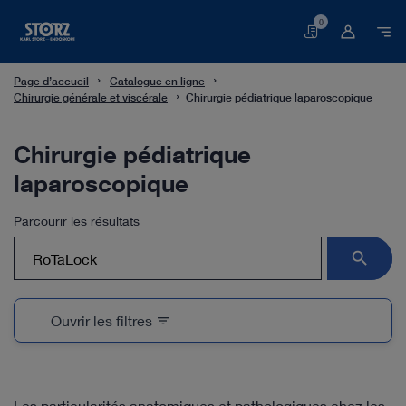
0
Panier
Page d’accueil
Catalogue en ligne
Chirurgie générale et viscérale
Chirurgie pédiatrique laparoscopique
Chirurgie pédiatrique
laparoscopique
Parcourir les résultats
search
Ouvrir les filtres
filter_list
Les particularités anatomiques et pathologiques chez les