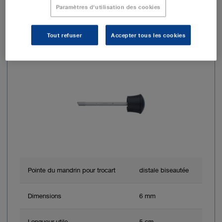
Paramètres d'utilisation des cookies
N° de réf. commande : 30160RB
Tout refuser
Accepter tous les cookies
Mandrin de trocart RoTalock
Pointe du mandrin pour trocart
distale biseautée
Dimensions
6 mm
Longueur utile
5 cm