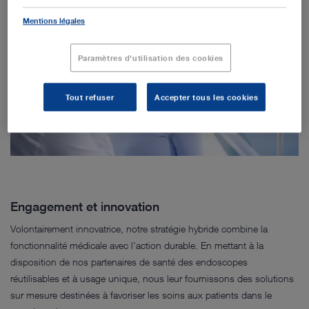
Mentions légales
Paramètres d'utilisation des cookies
Tout refuser
Accepter tous les cookies
Engagement et innovation
Volontairement innovatrice, notre stratégie hybride combine la
fonctionnalité médicale avec l'action durable. En mettant à la
disposition de nos partenaires de santé des endoscopes
réutilisables et à usage unique, nous leur fournissons des solutions
sur mesure destinées à favoriser les soins aux patients dans le