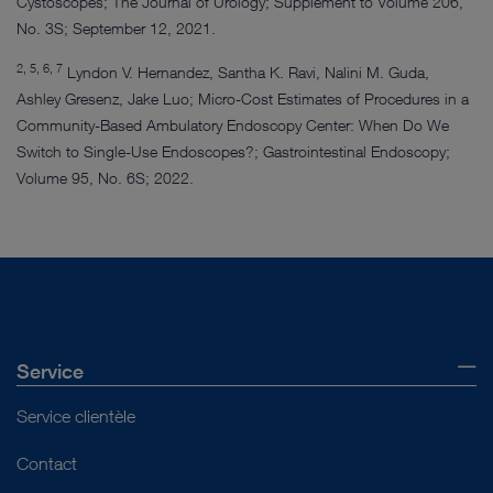
Cystoscopes; The Journal of Urology; Supplement to Volume 206,
No. 3S; September 12, 2021.
2, 5, 6, 7
Lyndon V. Hernandez, Santha K. Ravi, Nalini M. Guda,
Ashley Gresenz, Jake Luo; Micro-Cost Estimates of Procedures in a
Community-Based Ambulatory Endoscopy Center: When Do We
Switch to Single-Use Endoscopes?; Gastrointestinal Endoscopy;
Volume 95, No. 6S; 2022.
Service
Service clientèle
Contact