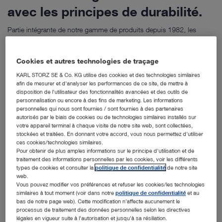
avec les principes de durabilité.
Partie intégrante de notre gamme de produits depuis 1982, les
endoscopes flexibles témoignent de l'avancée des techniques
médicales et de la qualité des soins proposés désormais aux
Cookies et autres technologies de traçage
patients. Entre temps, les endoscopes flexibles à usage unique ont
KARL STORZ SE & Co. KG utilise des cookies et des technologies similaires
été développés en guise d'alternative pour donner aux opératrices et
afin de mesurer et d'analyser les performances de ce site, de mettre à
opérateurs en chirurgie la possibilité de choisir l'instrument le mieux
disposition de l'utilisateur des fonctionnalités avancées et des outils de
adapté aux différentes exigences de santé dans le monde. Dédiés
personnalisation ou encore à des fins de marketing. Les informations
personnelles qui nous sont fournies / sont fournies à des partenaires
aux applications multiples, les endoscopes flexibles sont utilisables
autorisés par le biais de cookies ou de technologies similaires installés sur
aussi bien dans le cadre du diagnostic que du traitement – pour la
votre appareil terminal à chaque visite de notre site web, sont collectées,
stockées et traitées. En donnant votre accord, vous nous permettez d'utiliser
prise en charge des voies respiratoires ou en urologie par exemple.
ces cookies/technologies similaires.
Dans quelle mesure néanmoins, une gamme hybride de produits
Pour obtenir de plus amples informations sur le principe d'utilisation et de
traitement des informations personnelles par les cookies, voir les différents
est-elle décisive en matière d'exigences médicales et
types de cookies et consulter la
politique de confidentialité
de notre site
d'environnement ?
web.
Vous pouvez modifier vos préférences et refuser les cookies/les technologies
similaires à tout moment (voir dans notre
politique de confidentialité
et au
bas de notre page web). Cette modification n'affecte aucunement le
processus de traitement des données personnelles selon les directives
légales en vigueur suite à l'autorisation et jusqu'à sa résiliation.