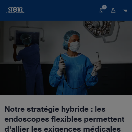
0
Panier
Page de démarrage
Qui sommes-nous ?
Impressions
Durabilité & Déontologie
Stratégie Hybride
Notre stratégie hybride : les
endoscopes flexibles permettent
d'allier les exigences médicales