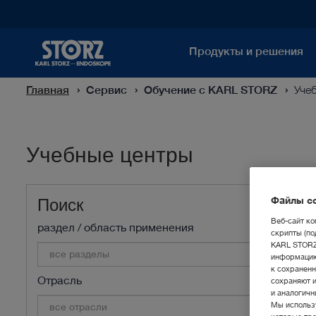
Продукты и решения
Главная
Сервис
Обучение с KARL STORZ
Уче
Учебные центры
Поиск
Файлы co
Веб-сайт ко
раздел / область применения
скрипты (по
KARL STORZ 
все разделы
информацию
к сохраненн
Отрасль
сохраняют 
и аналогичн
Мы использу
все отрасли