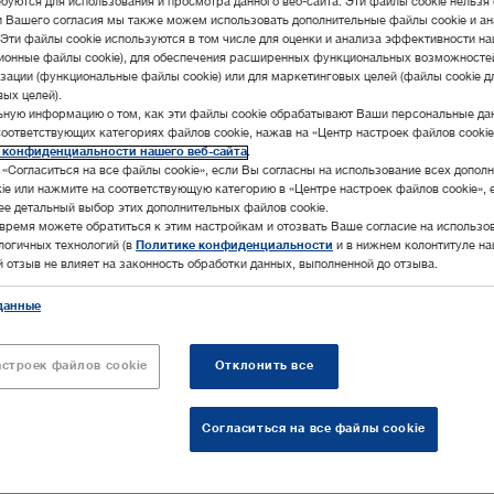
буются для использования и просмотра данного веб-сайта. Эти файлы cookie нельзя 
и Вашего согласия мы также можем использовать дополнительные файлы cookie и а
 Эти файлы cookie используются в том числе для оценки и анализа эффективности на
ционные файлы cookie), для обеспечения расширенных функциональных возможносте
зации (функциональные файлы cookie) или для маркетинговых целей (файлы cookie д
ых целей).
ставят Вам готовые программы обучения.
ьную информацию о том, как эти файлы cookie обрабатывают Ваши персональные да
соответствующих категориях файлов cookie, нажав на «Центр настроек файлов cookie
 конфиденциальности нашего веб-сайта
.
выбранном разделе.
«Согласиться на все файлы cookie», если Вы согласны на использование всех допол
ie или нажмите на соответствующую категорию в «Центре настроек файлов cookie», 
ее детальный выбор этих дополнительных файлов cookie.
время можете обратиться к этим настройкам и отозвать Ваше согласие на использо
алогичных технологий (в
Политике конфиденциальности
и в нижнем колонтитуле на
ой отзыв не влияет на законность обработки данных, выполненной до отзыва.
данные
астроек файлов cookie
Отклонить все
Согласиться на все файлы cookie