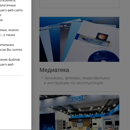
отключить.
налогичные
шего веб-сайта
й
ля
нные, можно
», а также
нительных
если Вы хотите
вание файлов
шего веб-
Медиатека
Брошюры, флаеры, видеофильмы
и инструкции по эксплуатации