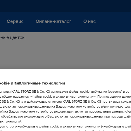
Сервис
Онлайн-каталог
О нас
бные центры
okie и аналогичные технологии
мпании KARL STORZ SE & Co. KG использует файлы cookie, веб-маяки (beacons) и вс
Страна
д общим названием «Файлы cookie и аналогичные технологии»). При посещении данно
SE & Co. KG или действующие от имени KARL STORZ SE & Co. KG третьи лица сохра
все страны
, включая персональные данные на Вашем конечном устройстве и/или получают дос
ой на Вашем конечном устройстве информации, включая персональные данные, и/ил
и обрабатывают информацию о Вас, включая персональные данные, при помощи файл
ых технологий.
найти
ем строго необходимые файлы cookie и аналогичные технологии («необходимые файл