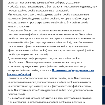
включая персональные данные, и/или собирают, сохраняют
и обрабатывают информацию о Вас, включая персональные данные, при
помощи файлов cookie и аналогичных технологий.
Мы используем строго необходимые файлы cookie и аналогичные
технологии («необходимые файлы cookie»), которые требуются для
использования и просмотра данного веб-сайта. Эти файлы cookie
Адрес
:
нельзя отключить.
При условии Вашего согласия мы также можем использовать
KARL STORZ Endoskopija d.o.o.
дополнительные файлы cookie и аналогичные технологии. Эти файлы
Cesta v Gorice 34B
cookie используются в том числе для оценки и анализа эффективности
1000 Ljubljana | Slovenia
нашего веб-сайта (эксплуатационные файлы cookie), для обеспечения
расширенных функциональных возможностей и персонализации
(функциональные файлы cookie) или для маркетинговых целей (файлы
Телефон
:
+386 1 620 5880
cookie для маркетинговых целей).
Дополнительную информацию о том, как эти файлы cookie
обрабатывают Ваши персональные данные, можно получить
в соответствующих категориях файлов cookie, нажав на «Центр
настроек файлов cookie», а также в
Политике конфиденциальности
нашего веб-сайта
.
Нажмите на «Согласиться на все файлы cookie», если Вы согласны
на использование всех дополнительных файлов cookie или нажмите
Карьера
Свяж
на соответствующую категорию в «Центре настроек файлов cookie»,
если Вы хотите сделать более детальный выбор этих дополнительных
файлов cookie.
Вы в любое время можете обратиться к этим настройкам и отозвать
Ваше согласие на использование файлов cookie и аналогичных