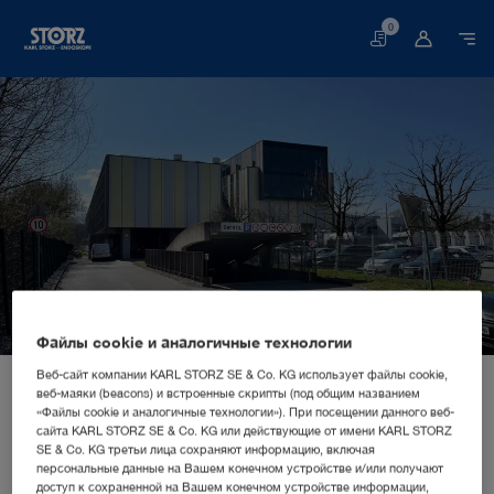
0
Корзина
Файлы cookie и аналогичные технологии
Главная
О нас
Информация о компании
Веб-сайт компании KARL STORZ SE & Co. KG использует файлы cookie,
веб-маяки (beacons) и встроенные скрипты (под общим названием
Территориальные подразделения
СБЫТОВАЯ И МАРКЕТИНГОВАЯ КОМПАНИЯ
«Файлы cookie и аналогичные технологии»). При посещении данного веб-
KARL STORZ Endoskopija d.o.o.
Словения, Любляна: KARL STORZ Endoskopija d.o.o.
сайта KARL STORZ SE & Co. KG или действующие от имени KARL STORZ
SE & Co. KG третьи лица сохраняют информацию, включая
персональные данные на Вашем конечном устройстве и/или получают
доступ к сохраненной на Вашем конечном устройстве информации,