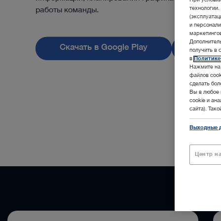
При услови
технологии.
работы команды.
(эксплуата
и персонали
маркетингов
Дополнител
Скачать в Google Play
Скачат
получить в 
в
Политике
Нажмите на 
файлов cook
сделать бол
Вы в любое 
cookie и ан
сайта). Так
Выходные 
Центр н