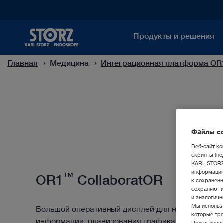
Продукты и решения
Главная
Медицина
Интеграционная платформа OR
Файлы co
Веб-сайт ко
скрипты (по
KARL STORZ 
информацию
™
OR1
CollaboratOR
к сохраненн
сохраняют 
и аналогичн
Мы использу
Большой оперативный дисплей для наглядного 
которые тре
информации, планирования графика процедур и