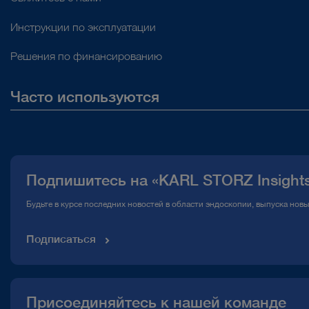
Инструкции по эксплуатации
Решения по финансированию
Часто используются
О нас
Публикации
Подпишитесь на «KARL STORZ Insight
Горячая линия по вопросам комплаенс
Будьте в курсе последних новостей в области эндоскопии, выпуска нов
Медиатека
Подписаться
Присоединяйтесь к нашей команде