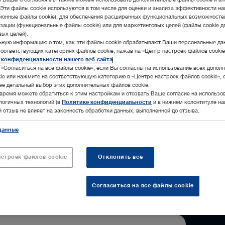
и Вашего согласия мы также можем использовать дополнительные файлы cookie и а
 Эти файлы cookie используются в том числе для оценки и анализа эффективности на
ционные файлы cookie), для обеспечения расширенных функциональных возможносте
зации (функциональные файлы cookie) или для маркетинговых целей (файлы cookie д
ых целей).
ьную информацию о том, как эти файлы cookie обрабатывают Ваши персональные да
ь для iOS в App Store
соответствующих категориях файлов cookie, нажав на «Центр настроек файлов cookie
 конфиденциальности нашего веб-сайта
.
«Согласиться на все файлы cookie», если Вы согласны на использование всех допол
ie или нажмите на соответствующую категорию в «Центре настроек файлов cookie», 
ее детальный выбор этих дополнительных файлов cookie.
время можете обратиться к этим настройкам и отозвать Ваше согласие на использо
алогичных технологий (в
Политике конфиденциальности
и в нижнем колонтитуле на
ой отзыв не влияет на законность обработки данных, выполненной до отзыва.
данные
астроек файлов cookie
Отклонить все
Согласиться на все файлы cookie