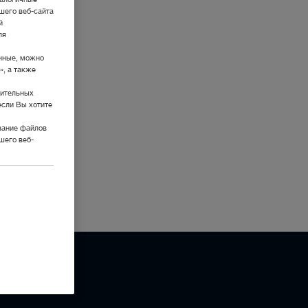
налогичные
шего веб-сайта
й
ля
нные, можно
», а также
нительных
если Вы хотите
вание файлов
шего веб-