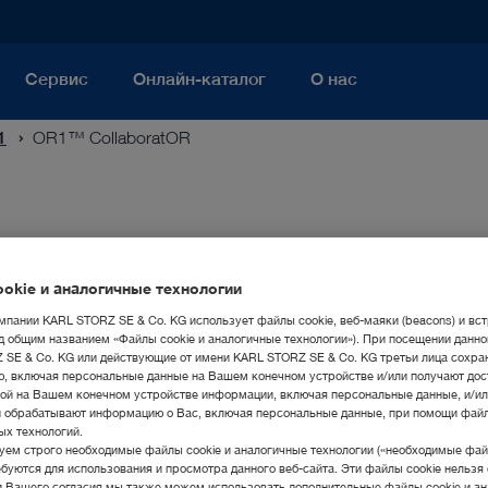
Сервис
Онлайн-каталог
О нас
1
OR1™ CollaboratOR
okie и аналогичные технологии
мпании KARL STORZ SE & Co. KG использует файлы cookie, веб-маяки (beacons) и вс
д общим названием «Файлы cookie и аналогичные технологии»). При посещении данно
SE & Co. KG или действующие от имени KARL STORZ SE & Co. KG третьи лица сохра
, включая персональные данные на Вашем конечном устройстве и/или получают дос
ой на Вашем конечном устройстве информации, включая персональные данные, и/ил
и обрабатывают информацию о Вас, включая персональные данные, при помощи файл
ых технологий.
ем строго необходимые файлы cookie и аналогичные технологии («необходимые файл
отображения
буются для использования и просмотра данного веб-сайта. Эти файлы cookie нельзя 
 слаженной