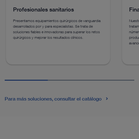
Profesionales sanitarios
Fin
Presentamos equipamientos quirúrgicos de vanguardia
Nuestr
desarrollados por y para especialistas. Se trata de
tratam
soluciones fiables e innovadoras para superar los retos
númer
quirúrgicos y mejorar los resultados clínicos.
produc
avance
Para más soluciones, consultar el catálogo