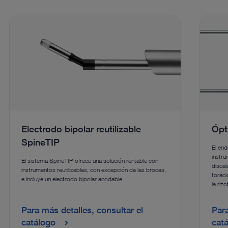
Electrodo bipolar reutilizable
Ópt
SpineTIP
El end
instru
El sistema SpineTIP ofrece una solución rentable con
discal
instrumentos reutilizables, con excepción de las brocas,
torác
e incluye un electrodo bipolar acodable.
la riz
Para más detalles, consultar el
Para
catálogo
cat