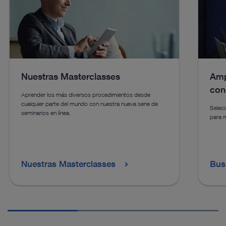
catálogo
cat
Consultar otros productos en el catálogo
Nuestras Masterclasses
Amp
Consultar otros productos en el catálogo
con
Aprender los más diversos procedimientos desde
cualquier parte del mundo con nuestra nueva serie de
Selecc
seminarios en línea.
para 
Nuestras Masterclasses
Bus