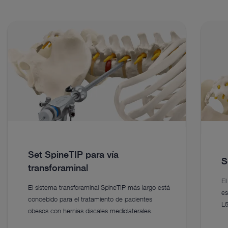
Set SpineTIP para vía
S
transforaminal
El
El sistema transforaminal SpineTIP más largo está
es
concebido para el tratamiento de pacientes
L5
obesos con hernias discales mediolaterales.