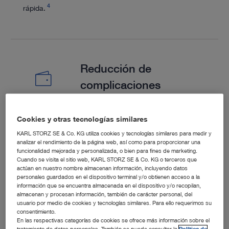
4
rápida.
Reducción de
complicaciones
Cookies y otras tecnologías similares
Intervenciones quirúrgicas y hospitalizaciones más
cortas (PELD) en comparación con la microdiscectomía
KARL STORZ SE & Co. KG utiliza cookies y tecnologías similares para medir y
analizar el rendimiento de la página web, así como para proporcionar una
5
6
abierta.
funcionalidad mejorada y personalizada, o bien para fines de marketing.
Cuando se visita el sitio web, KARL STORZ SE & Co. KG o terceros que
actúan en nuestro nombre almacenan información, incluyendo datos
personales guardados en el dispositivo terminal y/o obtienen acceso a la
información que se encuentra almacenada en el dispositivo y/o recopilan,
almacenan y procesan información, también de carácter personal, del
usuario por medio de cookies y tecnologías similares. Para ello requerimos su
consentimiento.
En las respectivas categorías de cookies se ofrece más información sobre el
tratamiento de datos personales. También se puede consultar la
Política de