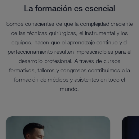
La formación es esencial
Somos conscientes de que la complejidad creciente
de las técnicas quirúrgicas, el instrumental y los
equipos, hacen que el aprendizaje continuo y el
perfeccionamiento resulten imprescindibles para el
Trocares EASYGO! II
Sop
desarrollo profesional. A través de cursos
EA
™
El sistema EASYGO!
II incluye trocares de varios
formativos, talleres y congresos contribuimos a la
tamaños que funcionan como puerto de acceso y se
Mejor 
encajan a presión en el brazo de sujeción.
formación de médicos y asistentes en todo el
conect
un gir
UNIDRIVE SELECT en cirugía
UNI
mundo.
percutánea de la columna vertebral
col
Para más detalles, consultar el
Para
™
UNIDRVE
Select dispone de una configuración especial
UNIDR
catálogo
cat
con una pieza de mano adaptada para la cirugía
tubula
endoscópica percutánea de la columna vertebral.
verteb
Para más detalles, consultar el
Para