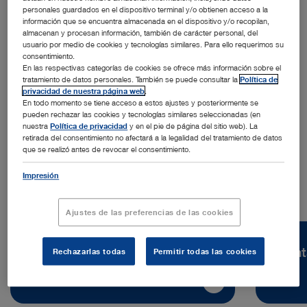
personales guardados en el dispositivo terminal y/o obtienen acceso a la
información que se encuentra almacenada en el dispositivo y/o recopilan,
almacenan y procesan información, también de carácter personal, del
usuario por medio de cookies y tecnologías similares. Para ello requerimos su
consentimiento.
En las respectivas categorías de cookies se ofrece más información sobre el
Dirección:
tratamiento de datos personales. También se puede consultar la
Política de
KARL STORZ Polska Sp. z o.o.
privacidad de nuestra página web
.
En todo momento se tiene acceso a estos ajustes y posteriormente se
ul. Hołubcowa 123
pueden rechazar las cookies y tecnologías similares seleccionadas (en
02‑854 Varsovia | Polonia
nuestra
Política de privacidad
y en el pie de página del sitio web). La
retirada del consentimiento no afectará a la legalidad del tratamiento de datos
que se realizó antes de revocar el consentimiento.
Tel.:
+48 22 24 58 200
Impresión
Ajustes de las preferencias de las cookies
Vacantes
Cont
Rechazarlas todas
Permitir todas las cookies