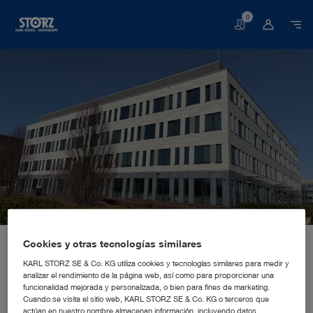
0
Cesta
Página web
Quiénes somos
Impresiones de nuestra empresa
Cookies y otras tecnologías similares
Ubicaciones
Polonia, Varsovia: KARL STORZ Polska Sp. z o.o.
SUCURSAL DE VENTAS Y MARKETING
KARL STORZ SE & Co. KG utiliza cookies y tecnologías similares para medir y
KARL STORZ Polska Sp. z o.o.
analizar el rendimiento de la página web, así como para proporcionar una
funcionalidad mejorada y personalizada, o bien para fines de marketing.
Cuando se visita el sitio web, KARL STORZ SE & Co. KG o terceros que
actúan en nuestro nombre almacenan información, incluyendo datos