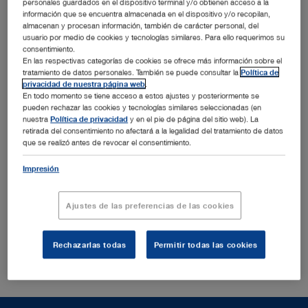
personales guardados en el dispositivo terminal y/o obtienen acceso a la
The following key topics will be presented at the
información que se encuentra almacenada en el dispositivo y/o recopilan,
KARL STORZ booth:
almacenan y procesan información, también de carácter personal, del
usuario por medio de cookies y tecnologías similares. Para ello requerimos su
Expertise in imaging: Modular camera system IMAGE1
consentimiento.
®
S – 3D video endoscopes as well as the VITOM
3D for
En las respectivas categorías de cookies se ofrece más información sobre el
microsurgical procedures – Fluorescence imaging
tratamiento de datos personales. También se puede consultar la
Política de
privacidad de nuestra página web
.
Variety and added functional value with the newest
En todo momento se tiene acceso a estos ajustes y posteriormente se
generation of KARL STORZ devices
pueden rechazar las cookies y tecnologías similares seleccionadas (en
nuestra
Política de privacidad
y en el pie de página del sitio web). La
Navigation systems from KARL STORZ – quality meets
retirada del consentimiento no afectará a la legalidad del tratamiento de datos
economy
que se realizó antes de revocar el consentimiento.
®
KARL STORZ OR1 FUSION
– the integrated operating
room and the data management software solution
Impresión
™
SCENARA
We will be happy to present these and much more to you
Ajustes de las preferencias de las cookies
at our booth.
HALL 10, BOOTH D22
Rechazarlas todas
Permitir todas las cookies