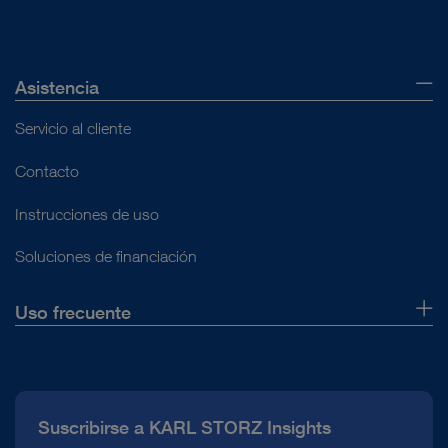
Asistencia
Servicio al cliente
Contacto
Instrucciones de uso
Soluciones de financiación
Uso frecuente
Quiénes somos
Prensa
Suscribirse a KARL STORZ Insights
Línea de atención para el Cumplimiento normativo (Hotline)