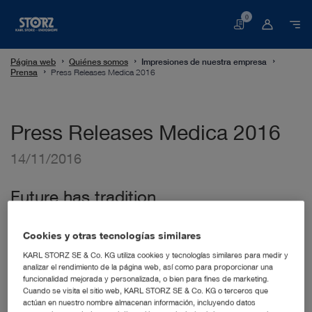
0
Cesta
Página web
Quiénes somos
Impresiones de nuestra empresa
Prensa
Press Releases Medica 2016
Press Releases Medica 2016
14/11/2016
Future has tradition
The future has tradition. That is the motto of the
KARL STORZ exhibit at this year‘s MEDICA. Offering
Cookies y otras tecnologías similares
technical expertise and qualified advice, we are looking
KARL STORZ SE & Co. KG utiliza cookies y tecnologías similares para medir y
forward to presenting exciting product innovations to our
analizar el rendimiento de la página web, así como para proporcionar una
visitors, and we invite you to an exchange of experiences
funcionalidad mejorada y personalizada, o bien para fines de marketing.
on future trends in endoscopy, microsurgery, and the
Cuando se visita el sitio web, KARL STORZ SE & Co. KG o terceros que
integrated operating room.
actúan en nuestro nombre almacenan información, incluyendo datos