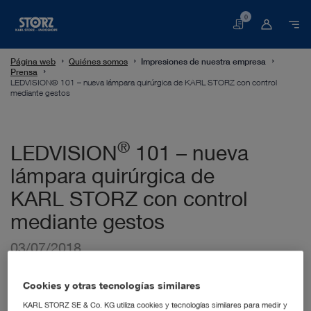
0
Cesta
Página web
Quiénes somos
Impresiones de nuestra empresa
Prensa
LEDVISION® 101 – nueva lámpara quirúrgica de KARL STORZ con control
mediante gestos
®
LEDVISION
101 – nueva
lámpara quirúrgica de
KARL STORZ con control
mediante gestos
03/07/2018
Cookies y otras tecnologías similares
KARL STORZ SE & Co. KG utiliza cookies y tecnologías similares para medir y