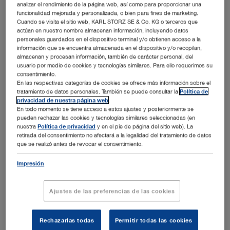
analizar el rendimiento de la página web, así como para proporcionar una
funcionalidad mejorada y personalizada, o bien para fines de marketing.
Cuando se visita el sitio web, KARL STORZ SE & Co. KG o terceros que
actúan en nuestro nombre almacenan información, incluyendo datos
personales guardados en el dispositivo terminal y/o obtienen acceso a la
información que se encuentra almacenada en el dispositivo y/o recopilan,
almacenan y procesan información, también de carácter personal, del
usuario por medio de cookies y tecnologías similares. Para ello requerimos su
consentimiento.
En las respectivas categorías de cookies se ofrece más información sobre el
tratamiento de datos personales. También se puede consultar la
Política de
privacidad de nuestra página web
.
En todo momento se tiene acceso a estos ajustes y posteriormente se
pueden rechazar las cookies y tecnologías similares seleccionadas (en
®
nuestra
Política de privacidad
y en el pie de página del sitio web). La
LEDVISION
101 – la nueva lámpara quirúrgica de KARL STORZ con control mediante
gestos
retirada del consentimiento no afectará a la legalidad del tratamiento de datos
que se realizó antes de revocar el consentimiento.
Tuttlingen, 03.07.2018: La lámpara quirúrgica más nueva
de KARL STORZ se controla mediante gestos y sienta así
Impresión
nuevas pautas en materia de higiene en el manejo sin
contacto de la luz quirúrgica.
Ajustes de las preferencias de las cookies
La intensidad y la extensión de su luz de alta fidelidad
cromática puede ajustarse en varios niveles mediante
gestos, para poder visualizar así con precisión las
Rechazarlas todas
Permitir todas las cookies
estructuras vasculares y nerviosas más pequeñas. La