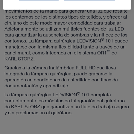
temperatura de color también se ajusta mediante
movimientos de la mano para generar una luz que resalte
los contornos de los distintos tipos de tejidos, y ofrecer al
cirujano de este modo mayor comodidad para trabajar.
Adicionalmente se utilizan múltiples fuentes de luz LED
para garantizar la ausencia de sombras y la nitidez de los
®
contornos. La lámpara quirúrgica LEDVISION
101 puede
manejarse con la misma flexibilidad tanto a través de un
™
panel mural, como integrada en el sistema OR1
de
KARL STORZ.
Gracias a la cámara inalámbrica FULL HD que lleva
integrada la lámpara quirúrgica, puede grabarse la
operación en condiciones de esterilidad con fines de
documentación y aprendizaje.
®
La lámpara quirúrgica LEDVISION
101 completa
perfectamente los módulos de integración del quirófano
de KARL STORZ que garantizan un flujo de trabajo seguro
y sin problemas en el quirófano.