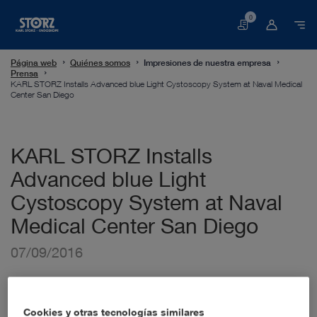
0
Cesta
Página web
Quiénes somos
Impresiones de nuestra empresa
Prensa
KARL STORZ Installs Advanced blue Light Cystoscopy System at Naval Medical
Center San Diego
KARL STORZ Installs
Advanced blue Light
Cystoscopy System at Naval
Medical Center San Diego
07/09/2016
New Technology Provides Enhanced
Capabilities for Diagnosis of Non-
Cookies y otras tecnologías similares