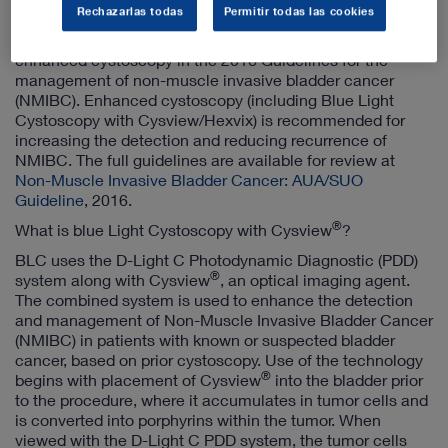
Rechazarlas todas
Permitir todas las cookies
The American Urological Association (AUA) and the
Society of Urological Oncology (SUO) recently included
enhanced cystoscopy in the 2016 Guidelines for the
management of non-muscle invasive bladder cancer
(NMIBC). Enhanced cystoscopy (including Blue Light
Cystoscopy with Cysview/Hexvix) is recommended for
increasing the detection and reducing recurrence of
NMIBC. The full guidelines are available for review at
Non-Muscle Invasive Bladder Cancer: AUA/SUO
Guideline
, 2016.
®
What is blue Light Cystoscopy with Cysview
?
BLC uses the D-Light C Photodynamic Diagnostic (PDD)
®
system along with Cysview
, an optical imaging agent.
The combined system is used to enhance the detection
and management of Non-Muscle Invasive Bladder Cancer
(NMIBC) in patients with known or suspected bladder
cancer, based on prior cystoscopy. Use of the technology
®
begins with placement of Cysview
into the bladder prior
to the procedure, where it accumulates in tumor cells and
is converted into porphyrins within the tumor. When
viewed with the D-Light C PDD system, the tumor cells