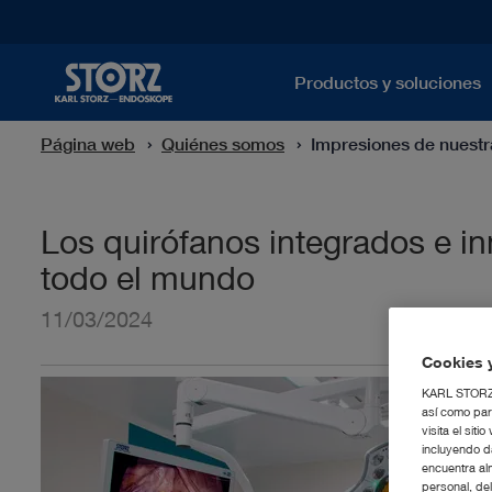
Productos y soluciones
Página web
Quiénes somos
Impresiones de nuest
Los quirófanos integrados e 
todo el mundo
11/03/2024
Cookies y
KARL STORZ S
así como par
visita el si
incluyendo d
encuentra al
personal, de