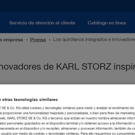
Servicio de atención al cliente
Catálogo en línea
ra empresa
Prensa
Los quirófanos integrados e innovado
innovadores de KARL STORZ inspi
 otras tecnologías similares
E & Co. KG utiliza cookies y tecnologías similares para medir y analizar el rendimiento de
a proporcionar una funcionalidad mejorada y personalizada, o bien para fines de marketin
tio web, KARL STORZ SE & Co. KG o terceros que actúan en nuestro nombre almacenan infor
atos personales guardados en el dispositivo terminal y/o obtienen acceso a la información 
macenada en el dispositivo y/o recopilan, almacenan y procesan información, también de c
l usuario por medio de cookies y tecnologías similares. Para ello requerimos su consentimie