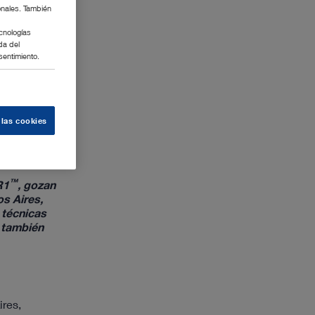
onales. También
cnologías
da del
sentimiento.
 las cookies
tado con los
™
R1
, gozan
s Aires,
 técnicas
 también
ires,