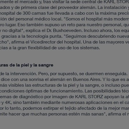
amente el mercado y, tras visitar la sede central de KARL STO
grados y de primera clase del proveedor alemán. La instalación
l hospital de 300 camas fue llevada a cabo con la máxima precis
ción del personal médico local. "Somos el hospital más moder
ro lugar. Eso también supuso un reto para nuestro personal, q
no digital", explica el Dr. Buxhoeveden. Incluso ahora, los eq
 gracias a la tecnología punta. "Seguimos descubriendo nuev
", afirma el Vicedirector del hospital. Una de las mayores ve
ias a la gran flexibilidad de uso de los sistemas.
uras de la piel y la sangre
 de la intervención. Pero, por supuesto, se duermen enseguida
dice con una sonrisa el alemán en Buenos Aires. Y lo que es
ás visibles las estructuras de la piel y la sangre, o incluso pu
condiciones óptimas de funcionamiento. Las posibilidades téc
istemas de diagnóstico por imagen de KARL STORZ apoyan la a
D y 4K, sino también mediante numerosas aplicaciones en el c
or lo tanto, podemos extirpar el tejido afectado de la mejor ma
mite hacer que muchas personas estén más sanas", afirma el