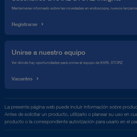
Línea de atención para el Cumplimiento normativo (Hotline)
Manternerse informado sobre las novedades en endoscopia, nuevos lanzamie
Mediateca
Registrarse
Unirse a nuestro equipo
Ver dónde hay oportunidades para unirse al equipo de KARL STORZ
Vacantes
La presente página web puede incluir información sobre produc
Antes de solicitar un producto, utilizarlo o planear su uso en c
producto o la correspondiente autorización para usarlo en el pa