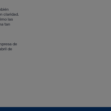
mbién
n claridad.
imo las
ma tan
mpresa de
bril de