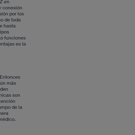
RZ en
 y conexión
ión por los
no de toda
ue hasta
uipos
as funciones
ntajas es la
. Entonces
 aún más
eden
nicas son
tención
ampo de la
nera
 médico.