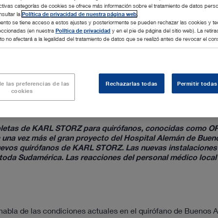
ctivas categorías de cookies se ofrece más información sobre el tratamiento de datos pers
sultar la
Política de privacidad de nuestra página web
.
nto se tiene acceso a estos ajustes y posteriormente se pueden rechazar las cookies y te
leccionadas (en nuestra
Política de privacidad
y en el pie de página del sitio web). La retira
o no afectará a la legalidad del tratamiento de datos que se realizó antes de revocar el con
e las preferencias de las
Rechazarlas todas
Permitir todas
cookies
ciones de quirófano de última generación totalmente conectadas en red de KARL STORZ y está encan
ompletas de KARL STORZ para quirófanos, conocidas como O
 una vez más el gran proyecto del Hospital Alemán de Bueno
nuevos quirófanos de KARL STORZ. Las nuevas instalaciones
 toda Sudamérica. Las reacciones del personal médico local
bla de las condiciones actuales en el quirófano de Buenos A