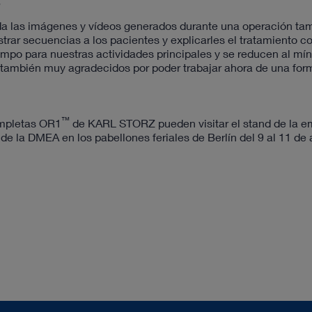
r
zada las imágenes y vídeos generados durante una operación ta
trar secuencias a los pacientes y explicarles el tratamiento co
po para nuestras actividades principales y se reducen al mín
 también muy agradecidos por poder trabajar ahora de una for
™
ompletas OR1
de KARL STORZ pueden visitar el stand de la e
de la DMEA en los pabellones feriales de Berlín del 9 al 11 de a