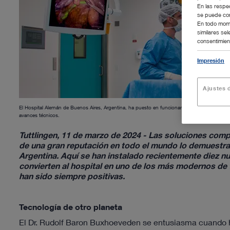
En las respe
se puede con
En todo mome
similares se
consentimient
Impresión
Ajustes d
El Hospital Alemán de Buenos Aires, Argentina, ha puesto en funcionamiento diez instala
avances técnicos.
Tuttlingen, 11 de marzo de 2024 - Las soluciones c
de una gran reputación en todo el mundo lo demuestra
Argentina. Aquí se han instalado recientemente diez 
convierten al hospital en uno de los más modernos de
han sido siempre positivas.
Tecnología de otro planeta
El Dr. Rudolf Baron Buxhoeveden se entusiasma cuando ha