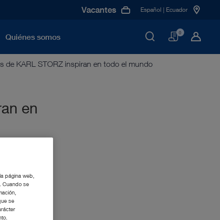
Vacantes
Español | Ecuador
Cesta
0
Quiénes somos
res de KARL STORZ inspiran en todo el mundo
ran en
 la página web,
g. Cuando se
mación,
que se
arácter
nto.